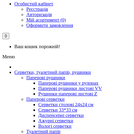
Особистий кабінет
Реєстрація
Авторизація
Мій асортимент (0)
Оформити замовлення
0
Ваш кошик порожній!
Меню
Серветки, туалетний папір, рушники
Паперові рушники
Паперові рушники у рулонах
Паперові рушники листові VV
Рушники паперові листові Z
Паперові серветки
Серветки столові 24х24 см
Серветки 33*33 см
Диспенсерні серветки
Ажурні серветки
Вологі серветки
Туалетний папір