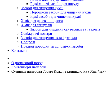
Рідкі миючі засоби для посуду
Засоби для чищення кухні
Порошкові засоби для чищення кухні
Рідкі засоби для чищення кухні
Хімія для дерева і підлоги
Хімія для санвузлів
Засоби для чищення сантехніки та туалетів
Освіжувачі повітря
Засоби для чищення скла і дзеркал
Поліролі
Пральні порошки та допоміжні засоби
Контакти
Одноразовий посуд
Контейнери паперові
Супниця паперова 750мл Крафт з кришкою PP (50шт/пак)