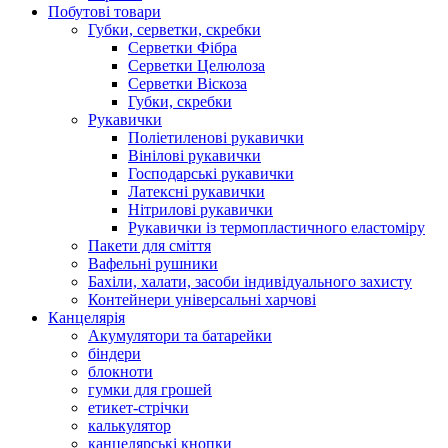
Побутові товари
Губки, серветки, скребки
Серветки Фібра
Серветки Целюлоза
Серветки Віскоза
Губки, скребки
Рукавички
Поліетиленові рукавички
Вінілові рукавички
Господарські рукавички
Латексні рукавички
Нітрилові рукавички
Рукавички із термопластичного еластоміру
Пакети для сміття
Вафельні рушники
Бахіли, халати, засоби індивідуального захисту
Контейнери універсальні харчові
Канцелярія
Акумулятори та батарейки
біндери
блокноти
гумки для грошей
етикет-стрічки
калькулятор
канцелярські кнопки