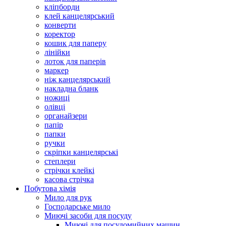
кліпборди
клей канцелярський
конверти
коректор
кошик для паперу
лінійки
лоток для паперів
маркер
ніж канцелярський
накладна бланк
ножиці
олівці
органайзери
папір
папки
ручки
скріпки канцелярські
степлери
стрічки клейкі
касова стрічка
Побутова хімія
Мило для рук
Господарське мило
Миючі засоби для посуду
Миючі для посудомийних машин