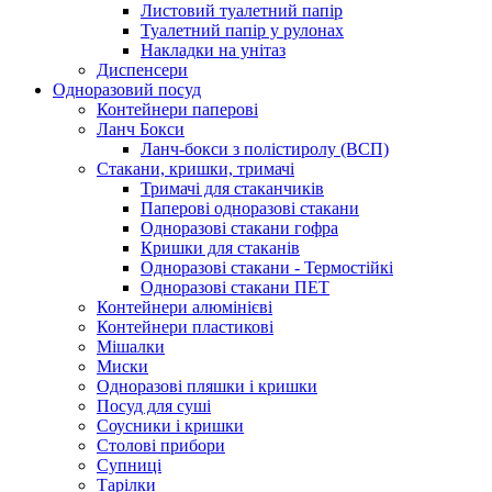
Листовий туалетний папір
Туалетний папір у рулонах
Накладки на унітаз
Диспенсери
Одноразовий посуд
Контейнери паперові
Ланч Бокси
Ланч-бокси з полістиролу (ВСП)
Стакани, кришки, тримачі
Тримачі для стаканчиків
Паперові одноразові стакани
Одноразові стакани гофра
Кришки для стаканів
Одноразові стакани - Термостійкі
Одноразові стакани ПЕТ
Контейнери алюмінієві
Контейнери пластикові
Мішалки
Миски
Одноразові пляшки і кришки
Посуд для суші
Соусники і кришки
Столові прибори
Супниці
Тарілки