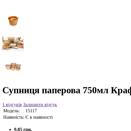
Супниця паперова 750мл Краф
1 відгуків
Залишити відгук
Модель:
15117
Наявність:
Є в наявності
9.85 грн.