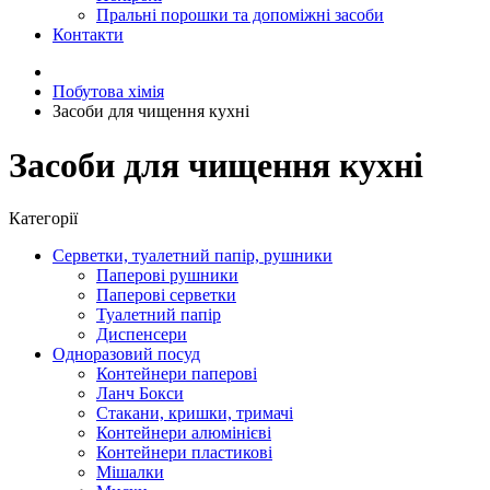
Пральні порошки та допоміжні засоби
Контакти
Побутова хімія
Засоби для чищення кухні
Засоби для чищення кухні
Категорії
Серветки, туалетний папір, рушники
Паперові рушники
Паперові серветки
Туалетний папір
Диспенсери
Одноразовий посуд
Контейнери паперові
Ланч Бокси
Стакани, кришки, тримачі
Контейнери алюмінієві
Контейнери пластикові
Мішалки