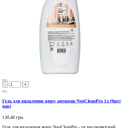
-
+
Гель для видалення жиру, антижир NeoCleanPro 1л (9шт/
пак)
130.40 грн.
Гель для видалення жиру NeoCleanPro - це високоякісний