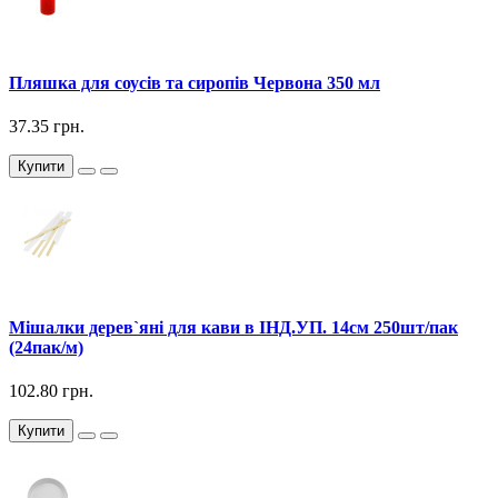
Пляшка для соусів та сиропів Червона 350 мл
37.35 грн.
Купити
Мішалки дерев`яні для кави в ІНД.УП. 14см 250шт/пак
(24пак/м)
102.80 грн.
Купити