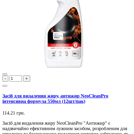
-
+
Засіб для видалення жиру, антижир NeoCleanPro
інтенсивна формула 550мл (12шт/пак)
114.21 грн.
Засіб для видалення жиру NeoCleanPro "Антижир" є
надзвичайно ефективним лужним засобом, розробленим для
швидкого та бездоганного видалення жирових забруднень як