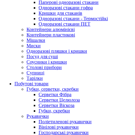
Паперові одноразові стакани
Одноразові стакани гофра
Кришки для стаканів
Одноразові стакани - Термостійкі
Одноразові стакани ПЕТ
Контейнери алюмінієві
Контейнери пластикові
Мішалки
Миски
Одноразові пляшки і кришки
Посуд для суші
Соусники і кришки
Столові прибори
Супниці
Тарілки
Побутові товари
Губки, серветки, скребки
Серветки Фібра
Серветки Целюлоза
Серветки Віскоза
Губки, скребки
Рукавички
Поліетиленові рукавички
Вінілові рукавички
Господарські рукавички