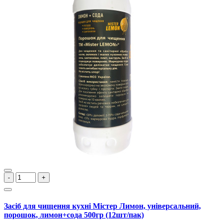
-
+
Засіб для чищення кухні Містер Лимон, універсальний,
порошок, лимон+сода 500гр (12шт/пак)