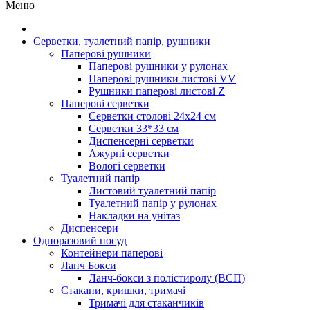
Меню
Серветки, туалетний папір, рушники
Паперові рушники
Паперові рушники у рулонах
Паперові рушники листові VV
Рушники паперові листові Z
Паперові серветки
Серветки столові 24х24 см
Серветки 33*33 см
Диспенсерні серветки
Ажурні серветки
Вологі серветки
Туалетний папір
Листовий туалетний папір
Туалетний папір у рулонах
Накладки на унітаз
Диспенсери
Одноразовий посуд
Контейнери паперові
Ланч Бокси
Ланч-бокси з полістиролу (ВСП)
Стакани, кришки, тримачі
Тримачі для стаканчиків