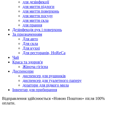
для дезінфекції
для миття підлоги
для миття поверхонь
для миття посуду
для миття скла
для прання
Дезінфекція рук і поверхонь
За призначенням
Для авто
Для скла
Для кухні
Для ресторанів, HoReCa
Чай
Краса та здоров'я
Жіноча гігієна
Диспенсери
диспенсер для рушників
диспенсер для туалетного паперу
дозатори для рідкого мила
Інвентар для прибирання
Відправлення здійснюється «Новою Поштою» після 100%
оплати.