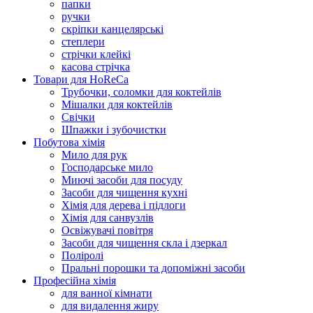
папки
ручки
скріпки канцелярські
степлери
стрічки клейкі
касова стрічка
Товари для HoReCa
Трубочки, соломки для коктейлів
Мішалки для коктейлів
Свічки
Шпажки і зубочистки
Побутова хімія
Мило для рук
Господарське мило
Миючі засоби для посуду
Засоби для чищення кухні
Хімія для дерева і підлоги
Хімія для санвузлів
Освіжувачі повітря
Засоби для чищення скла і дзеркал
Поліролі
Пральні порошки та допоміжні засоби
Професійна хімія
для ванної кімнати
для видалення жиру