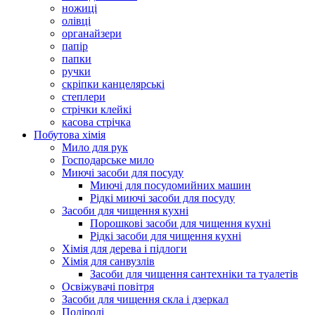
ножиці
олівці
органайзери
папір
папки
ручки
скріпки канцелярські
степлери
стрічки клейкі
касова стрічка
Побутова хімія
Мило для рук
Господарське мило
Миючі засоби для посуду
Миючі для посудомийних машин
Рідкі миючі засоби для посуду
Засоби для чищення кухні
Порошкові засоби для чищення кухні
Рідкі засоби для чищення кухні
Хімія для дерева і підлоги
Хімія для санвузлів
Засоби для чищення сантехніки та туалетів
Освіжувачі повітря
Засоби для чищення скла і дзеркал
Поліролі