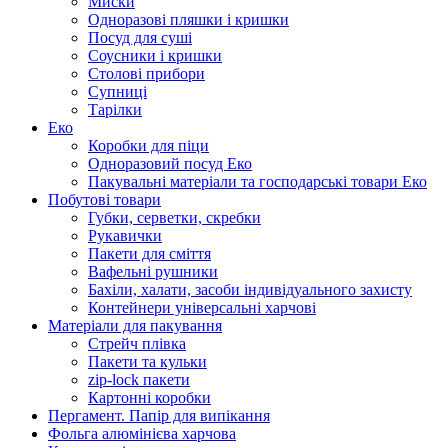
Миски
Одноразові пляшки і кришки
Посуд для суші
Соусники і кришки
Столові прибори
Супниці
Тарілки
Еко
Коробки для піци
Одноразовий посуд Еко
Пакувальні матеріали та господарські товари Еко
Побутові товари
Губки, серветки, скребки
Рукавички
Пакети для сміття
Вафельні рушники
Бахіли, халати, засоби індивідуального захисту
Контейнери універсальні харчові
Матеріали для пакування
Стрейч плівка
Пакети та кульки
zip-lock пакети
Картонні коробки
Пергамент. Папір для випікання
Фольга алюмінієва харчова