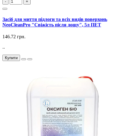
-
+
Засіб для миття підлоги та всіх видів поверхонь
NeoCleanPro "Свіжість після дощу", 5л ПЕТ
146.72 грн.
..
Купити