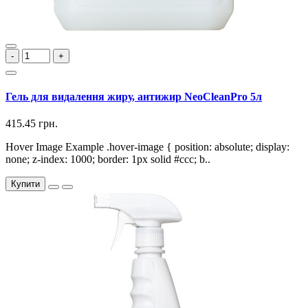
-
+
Гель для видалення жиру, антижир NeoCleanPro 5л
415.45 грн.
Hover Image Example .hover-image { position: absolute; display:
none; z-index: 1000; border: 1px solid #ccc; b..
Купити