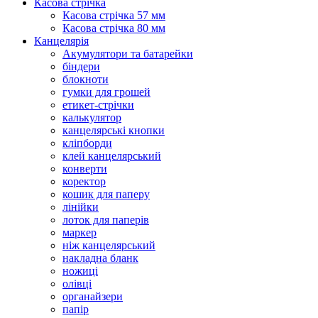
Касова стрічка
Касова стрічка 57 мм
Касова стрічка 80 мм
Канцелярія
Акумулятори та батарейки
біндери
блокноти
гумки для грошей
етикет-стрічки
калькулятор
канцелярські кнопки
кліпборди
клей канцелярський
конверти
коректор
кошик для паперу
лінійки
лоток для паперів
маркер
ніж канцелярський
накладна бланк
ножиці
олівці
органайзери
папір