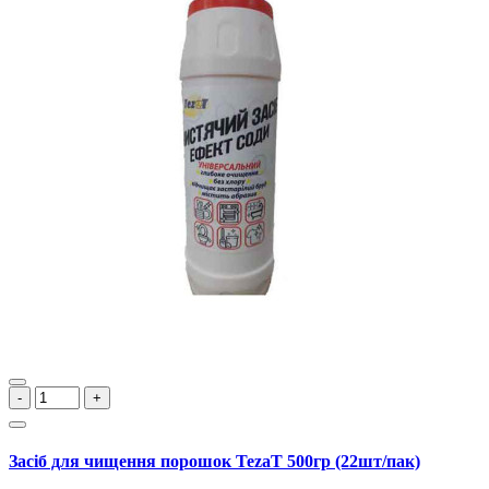
-
+
Засіб для чищення порошок TezaT 500гр (22шт/пак)