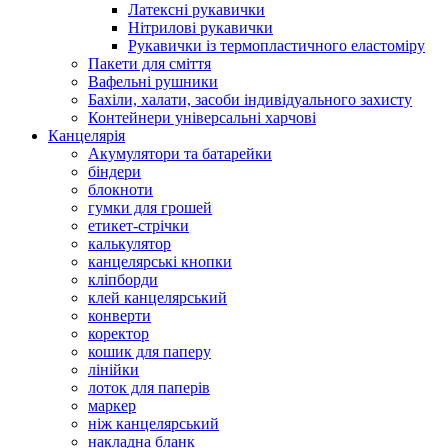
Латексні рукавички
Нітрилові рукавички
Рукавички із термопластичного еластоміру
Пакети для сміття
Вафельні рушники
Бахіли, халати, засоби індивідуального захисту
Контейнери універсальні харчові
Канцелярія
Акумулятори та батарейки
біндери
блокноти
гумки для грошей
етикет-стрічки
калькулятор
канцелярські кнопки
кліпборди
клей канцелярський
конверти
коректор
кошик для паперу
лінійки
лоток для паперів
маркер
ніж канцелярський
накладна бланк