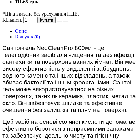
111.65 грн.
*Ціна вказана без урахування ПДВ.
Кількість
Купити
Опис
Відгуків (0)
Сантрі-гель
NeoCleanPro 800мл
- це
гелеподібний засіб для чищення та дезінфекції
сантехніки та поверхонь ванних кімнат. Він має
високу ефективність у видаленні забруднень,
водного каменю та інших відкладень, а також
вбиває бактерії та інші мікроорганізми. Сантрі-
гель може використовуватися на різних
поверхнях, таких як кераміка, пластик, метал та
скло. Він забезпечує швидке та ефективне
очищення без залишків та плям на поверхні.
Цей засіб на основі соляної кислоти допомагає
ефективно боротися з неприємними запахами
та забезпечує ідеально чисту та гігієнічну