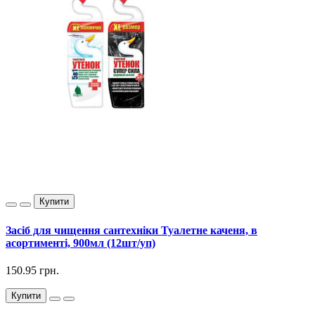
Купити
Засіб для чищення сантехніки Туалетне каченя, в
асортименті, 900мл (12шт/уп)
150.95 грн.
Купити