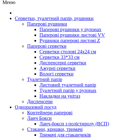
Меню
Серветки, туалетний папір, рушники
Паперові рушники
Паперові рушники у рулонах
Паперові рушники листові VV
Рушники паперові листові Z
Паперові серветки
Серветки столові 24х24 см
Серветки 33*33 см
Диспенсерні серветки
Ажурні серветки
Вологі серветки
Туалетний папір
Листовий туалетний папір
Туалетний папір у рулонах
Накладки на унітаз
Диспенсери
Одноразовий посуд
Контейнери паперові
Ланч Бокси
Ланч-бокси з полістиролу (ВСП)
Стакани, кришки, тримачі
Тримачі для стаканчиків