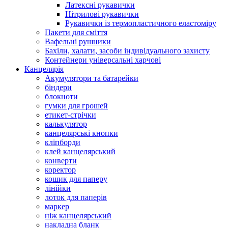
Латексні рукавички
Нітрилові рукавички
Рукавички із термопластичного еластоміру
Пакети для сміття
Вафельні рушники
Бахіли, халати, засоби індивідуального захисту
Контейнери універсальні харчові
Канцелярія
Акумулятори та батарейки
біндери
блокноти
гумки для грошей
етикет-стрічки
калькулятор
канцелярські кнопки
кліпборди
клей канцелярський
конверти
коректор
кошик для паперу
лінійки
лоток для паперів
маркер
ніж канцелярський
накладна бланк