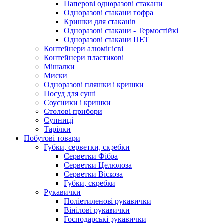
Паперові одноразові стакани
Одноразові стакани гофра
Кришки для стаканів
Одноразові стакани - Термостійкі
Одноразові стакани ПЕТ
Контейнери алюмінієві
Контейнери пластикові
Мішалки
Миски
Одноразові пляшки і кришки
Посуд для суші
Соусники і кришки
Столові прибори
Супниці
Тарілки
Побутові товари
Губки, серветки, скребки
Серветки Фібра
Серветки Целюлоза
Серветки Віскоза
Губки, скребки
Рукавички
Поліетиленові рукавички
Вінілові рукавички
Господарські рукавички