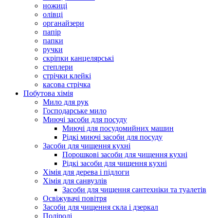
ножиці
олівці
органайзери
папір
папки
ручки
скріпки канцелярські
степлери
стрічки клейкі
касова стрічка
Побутова хімія
Мило для рук
Господарське мило
Миючі засоби для посуду
Миючі для посудомийних машин
Рідкі миючі засоби для посуду
Засоби для чищення кухні
Порошкові засоби для чищення кухні
Рідкі засоби для чищення кухні
Хімія для дерева і підлоги
Хімія для санвузлів
Засоби для чищення сантехніки та туалетів
Освіжувачі повітря
Засоби для чищення скла і дзеркал
Поліролі