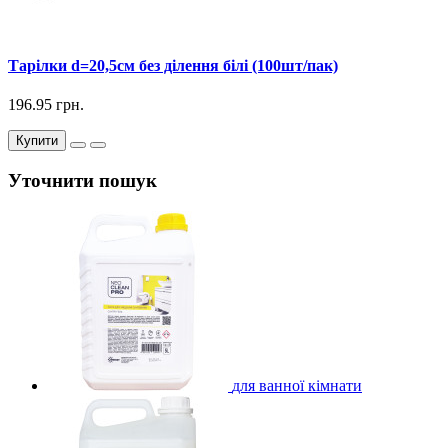
Тарілки d=20,5см без ділення білі (100шт/пак)
196.95 грн.
Купити
Уточнити пошук
для ванної кімнати