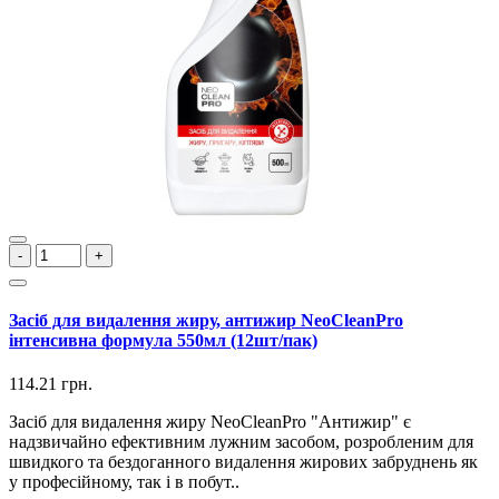
-
+
Засіб для видалення жиру, антижир NeoCleanPro
інтенсивна формула 550мл (12шт/пак)
114.21 грн.
Засіб для видалення жиру NeoCleanPro "Антижир" є
надзвичайно ефективним лужним засобом, розробленим для
швидкого та бездоганного видалення жирових забруднень як
у професійному, так і в побут..