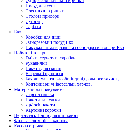
Одноразові пляшки і кришки
Посуд для суші
Соусники і кришки
Столові прибори
Супниці
Тарілки
Еко
Коробки для піци
Одноразовий посуд Еко
Пакувальні матеріали та господарські товари Еко
Побутові товари
Губки, серветки, скребки
Рукавички
Пакети для сміття
Вафельні рушники
Бахіли, халати, засоби індивідуального захисту
Контейнери універсальні харчові
Матеріали для пакування
Стрейч плівка
Пакети та кульки
zip-lock пакети
Картонні коробки
Пергамент. Папір для випікання
Фольга алюмінієва харчова
Касова стрічка