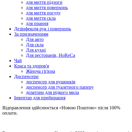
для миття підлоги
для миття поверхонь
для миття посуду
для миття скла
для прання
Дезінфекція рук і поверхонь
За призначенням
Для авто
Для скла
Для кухні
Для ресторанів, HoReCa
Чай
Краса та здоров'я
Жіноча гігієна
Диспенсери
диспенсер для рушників
диспенсер для туалетного паперу
дозатори для рідкого мила
Інвентар для прибирання
Відправлення здійснюється «Новою Поштою» після 100%
оплати.