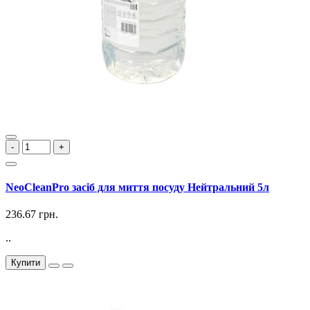
-
+
NeoCleanPro засіб для миття посуду Нейтральний 5л
236.67 грн.
..
Купити