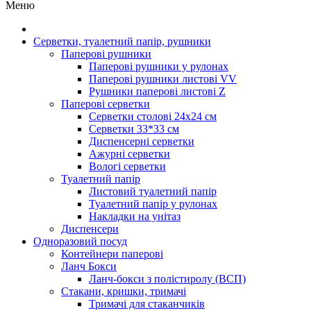
Меню
Серветки, туалетний папір, рушники
Паперові рушники
Паперові рушники у рулонах
Паперові рушники листові VV
Рушники паперові листові Z
Паперові серветки
Серветки столові 24х24 см
Серветки 33*33 см
Диспенсерні серветки
Ажурні серветки
Вологі серветки
Туалетний папір
Листовий туалетний папір
Туалетний папір у рулонах
Накладки на унітаз
Диспенсери
Одноразовий посуд
Контейнери паперові
Ланч Бокси
Ланч-бокси з полістиролу (ВСП)
Стакани, кришки, тримачі
Тримачі для стаканчиків