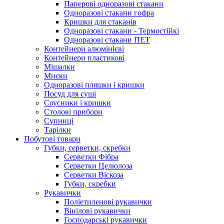
Паперові одноразові стакани
Одноразові стакани гофра
Кришки для стаканів
Одноразові стакани - Термостійкі
Одноразові стакани ПЕТ
Контейнери алюмінієві
Контейнери пластикові
Мішалки
Миски
Одноразові пляшки і кришки
Посуд для суші
Соусники і кришки
Столові прибори
Супниці
Тарілки
Побутові товари
Губки, серветки, скребки
Серветки Фібра
Серветки Целюлоза
Серветки Віскоза
Губки, скребки
Рукавички
Поліетиленові рукавички
Вінілові рукавички
Господарські рукавички