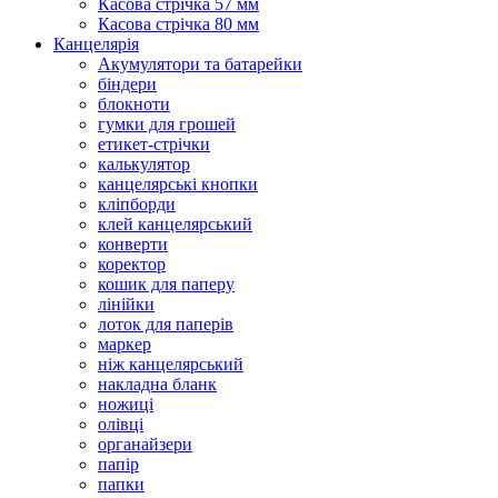
Касова стрічка 57 мм
Касова стрічка 80 мм
Канцелярія
Акумулятори та батарейки
біндери
блокноти
гумки для грошей
етикет-стрічки
калькулятор
канцелярські кнопки
кліпборди
клей канцелярський
конверти
коректор
кошик для паперу
лінійки
лоток для паперів
маркер
ніж канцелярський
накладна бланк
ножиці
олівці
органайзери
папір
папки