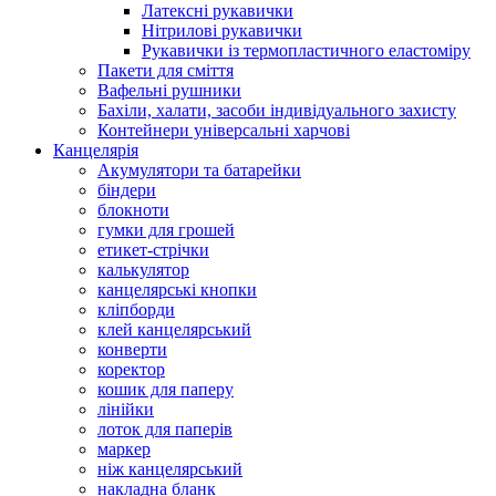
Латексні рукавички
Нітрилові рукавички
Рукавички із термопластичного еластоміру
Пакети для сміття
Вафельні рушники
Бахіли, халати, засоби індивідуального захисту
Контейнери універсальні харчові
Канцелярія
Акумулятори та батарейки
біндери
блокноти
гумки для грошей
етикет-стрічки
калькулятор
канцелярські кнопки
кліпборди
клей канцелярський
конверти
коректор
кошик для паперу
лінійки
лоток для паперів
маркер
ніж канцелярський
накладна бланк