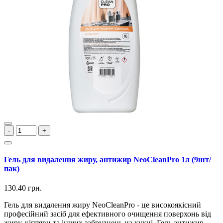
-
+
Гель для видалення жиру, антижир NeoCleanPro 1л (9шт/
пак)
130.40 грн.
Гель для видалення жиру NeoCleanPro - це високоякісний
професійний засіб для ефективного очищення поверхонь від
жиру, кіптяви та інших забруднень на кухні. Гель антижир