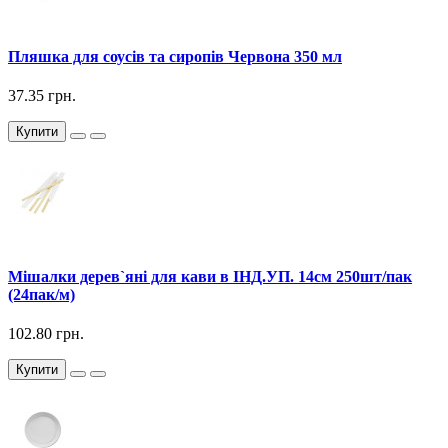
Пляшка для соусів та сиропів Червона 350 мл
37.35 грн.
Купити
Мішалки дерев`яні для кави в ІНД.УП. 14см 250шт/пак
(24пак/м)
102.80 грн.
Купити