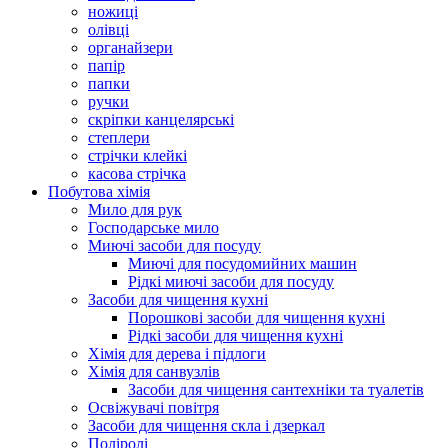
ножиці
олівці
органайзери
папір
папки
ручки
скріпки канцелярські
степлери
стрічки клейкі
касова стрічка
Побутова хімія
Мило для рук
Господарське мило
Миючі засоби для посуду
Миючі для посудомийних машин
Рідкі миючі засоби для посуду
Засоби для чищення кухні
Порошкові засоби для чищення кухні
Рідкі засоби для чищення кухні
Хімія для дерева і підлоги
Хімія для санвузлів
Засоби для чищення сантехніки та туалетів
Освіжувачі повітря
Засоби для чищення скла і дзеркал
Поліролі