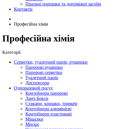
Пральні порошки та допоміжні засоби
Контакти
Професійна хімія
Професійна хімія
Категорії
Серветки, туалетний папір, рушники
Паперові рушники
Паперові серветки
Туалетний папір
Диспенсери
Одноразовий посуд
Контейнери паперові
Ланч Бокси
Стакани, кришки, тримачі
Контейнери алюмінієві
Контейнери пластикові
Мішалки
Миски