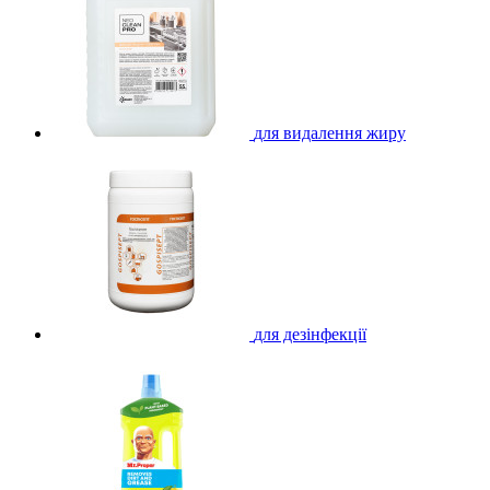
для видалення жиру
для дезінфекції