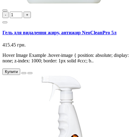
-
+
Гель для видалення жиру, антижир NeoCleanPro 5л
415.45 грн.
Hover Image Example .hover-image { position: absolute; display:
none; z-index: 1000; border: 1px solid #ccc; b..
Купити