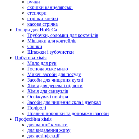
ручки
скріпки канцелярські
степлери
стрічки клейкі
касова стрічка
Товари для HoReCa
Трубочки, соломки для коктейлів
Мішалки для коктейлів
Свічки
Шпажки і зубочистки
Побутова хімія
Мило для рук
Господарське мило
Миючі засоби для посуду
Засоби для чищення кухні
Хімія для дерева і підлоги
Хімія для санвузлів
Освіжувачі повітря
Засоби для чищення скла і дзеркал
Поліролі
Пральні порошки та допоміжні засоби
Професійна хімія
для ванної кімнати
для видалення жиру
для дезінфекції