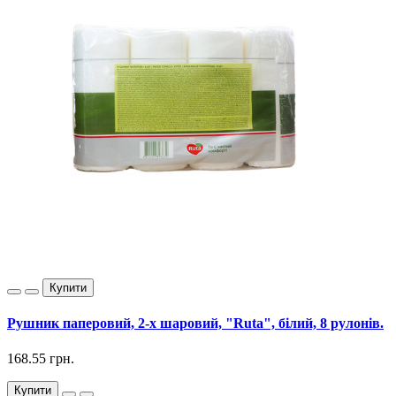
Купити
Рушник паперовий, 2-x шаровий, "Ruta", білий, 8 рулонів.
168.55 грн.
Купити