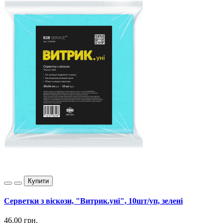
Купити
Серветки з віскози, "Витрик.уні", 10шт/уп, зелені
46.00 грн.