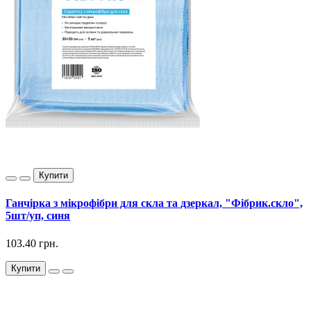
Купити
Ганчірка з мікрофібри для скла та дзеркал, "Фібрик.скло",
5шт/уп, синя
103.40 грн.
Купити