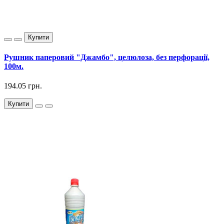
Купити
Рушник паперовий "Джамбо", целюлоза, без перфорації,
100м.
194.05 грн.
Купити