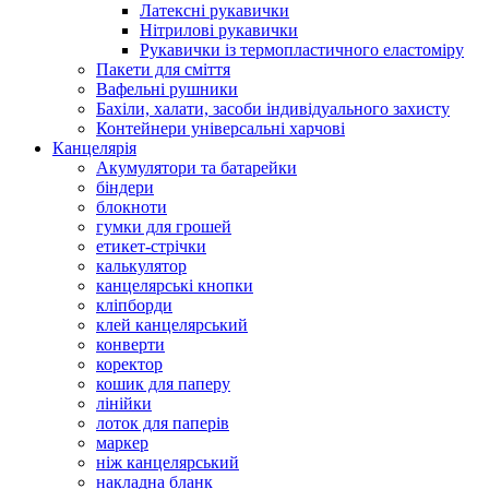
Латексні рукавички
Нітрилові рукавички
Рукавички із термопластичного еластоміру
Пакети для сміття
Вафельні рушники
Бахіли, халати, засоби індивідуального захисту
Контейнери універсальні харчові
Канцелярія
Акумулятори та батарейки
біндери
блокноти
гумки для грошей
етикет-стрічки
калькулятор
канцелярські кнопки
кліпборди
клей канцелярський
конверти
коректор
кошик для паперу
лінійки
лоток для паперів
маркер
ніж канцелярський
накладна бланк