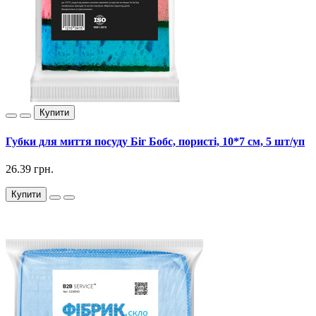
Купити
Губки для миття посуду Біг Бобс, пористі, 10*7 см, 5 шт/уп
26.39 грн.
Купити