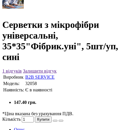
Серветки з мікрофібри
універсальні,
35*35"Фібрик.уні", 5шт/уп,
сині
1 відгуків
Залишити відгук
Виробник
B2B SERVICE
Модель:
32058
Наявність:
Є в наявності
147.40 грн.
*Ціна вказана без урахування ПДВ.
Кількість
Купити
Опис