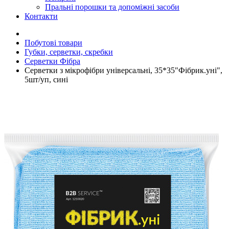
Пральні порошки та допоміжні засоби
Контакти
Побутові товари
Губки, серветки, скребки
Серветки Фібра
Серветки з мікрофібри універсальні, 35*35"Фібрик.уні",
5шт/уп, сині