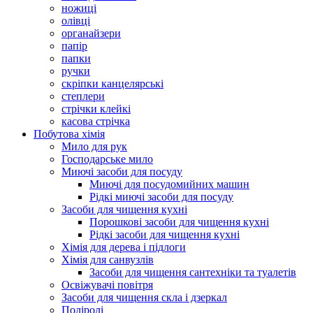
ножиці
олівці
органайзери
папір
папки
ручки
скріпки канцелярські
степлери
стрічки клейкі
касова стрічка
Побутова хімія
Мило для рук
Господарське мило
Миючі засоби для посуду
Миючі для посудомийних машин
Рідкі миючі засоби для посуду
Засоби для чищення кухні
Порошкові засоби для чищення кухні
Рідкі засоби для чищення кухні
Хімія для дерева і підлоги
Хімія для санвузлів
Засоби для чищення сантехніки та туалетів
Освіжувачі повітря
Засоби для чищення скла і дзеркал
Поліролі