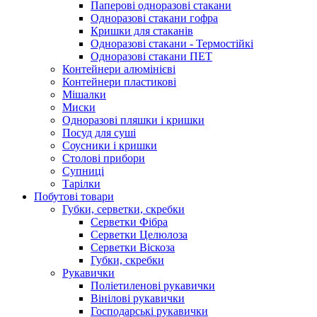
Паперові одноразові стакани
Одноразові стакани гофра
Кришки для стаканів
Одноразові стакани - Термостійкі
Одноразові стакани ПЕТ
Контейнери алюмінієві
Контейнери пластикові
Мішалки
Миски
Одноразові пляшки і кришки
Посуд для суші
Соусники і кришки
Столові прибори
Супниці
Тарілки
Побутові товари
Губки, серветки, скребки
Серветки Фібра
Серветки Целюлоза
Серветки Віскоза
Губки, скребки
Рукавички
Поліетиленові рукавички
Вінілові рукавички
Господарські рукавички