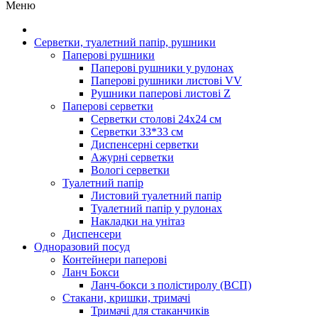
Меню
Серветки, туалетний папір, рушники
Паперові рушники
Паперові рушники у рулонах
Паперові рушники листові VV
Рушники паперові листові Z
Паперові серветки
Серветки столові 24х24 см
Серветки 33*33 см
Диспенсерні серветки
Ажурні серветки
Вологі серветки
Туалетний папір
Листовий туалетний папір
Туалетний папір у рулонах
Накладки на унітаз
Диспенсери
Одноразовий посуд
Контейнери паперові
Ланч Бокси
Ланч-бокси з полістиролу (ВСП)
Стакани, кришки, тримачі
Тримачі для стаканчиків