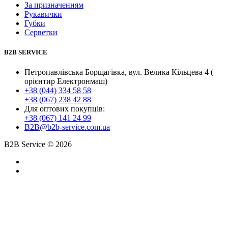
За призначенням
Рукавички
Губки
Серветки
B2B SERVICE
Петропавлівська Борщагівка, вул. Велика Кільцева 4 (
орієнтир Електронмаш)
+38 (044) 334 58 58
+38 (067) 238 42 88
Для оптових покупців:
+38 (067) 141 24 99
B2B@b2b-service.com.ua
B2B Service © 2026
Created by
Gramatorik
and information support by
Poshuk.info