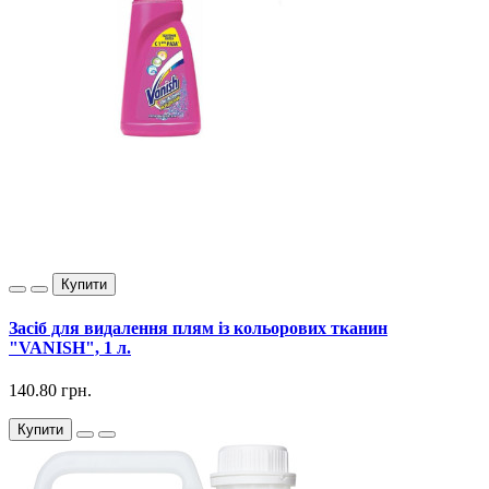
Купити
Засіб для видалення плям із кольорових тканин
"VANISH", 1 л.
140.80 грн.
Купити