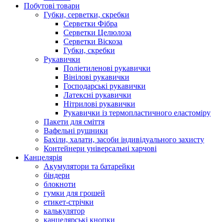
Побутові товари
Губки, серветки, скребки
Серветки Фібра
Серветки Целюлоза
Серветки Віскоза
Губки, скребки
Рукавички
Поліетиленові рукавички
Вінілові рукавички
Господарські рукавички
Латексні рукавички
Нітрилові рукавички
Рукавички із термопластичного еластоміру
Пакети для сміття
Вафельні рушники
Бахіли, халати, засоби індивідуального захисту
Контейнери універсальні харчові
Канцелярія
Акумулятори та батарейки
біндери
блокноти
гумки для грошей
етикет-стрічки
калькулятор
канцелярські кнопки