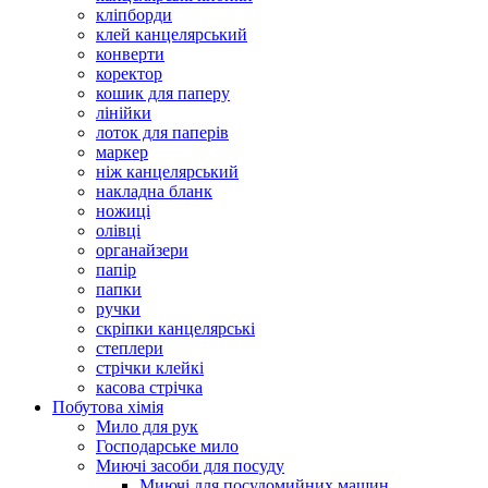
кліпборди
клей канцелярський
конверти
коректор
кошик для паперу
лінійки
лоток для паперів
маркер
ніж канцелярський
накладна бланк
ножиці
олівці
органайзери
папір
папки
ручки
скріпки канцелярські
степлери
стрічки клейкі
касова стрічка
Побутова хімія
Мило для рук
Господарське мило
Миючі засоби для посуду
Миючі для посудомийних машин