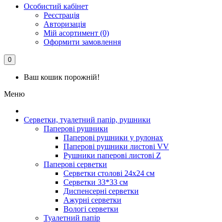
Особистий кабінет
Реєстрація
Авторизація
Мій асортимент (0)
Оформити замовлення
0
Ваш кошик порожній!
Меню
Серветки, туалетний папір, рушники
Паперові рушники
Паперові рушники у рулонах
Паперові рушники листові VV
Рушники паперові листові Z
Паперові серветки
Серветки столові 24х24 см
Серветки 33*33 см
Диспенсерні серветки
Ажурні серветки
Вологі серветки
Туалетний папір