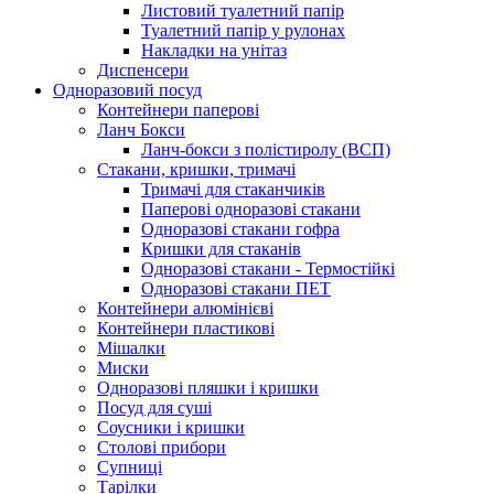
Листовий туалетний папір
Туалетний папір у рулонах
Накладки на унітаз
Диспенсери
Одноразовий посуд
Контейнери паперові
Ланч Бокси
Ланч-бокси з полістиролу (ВСП)
Стакани, кришки, тримачі
Тримачі для стаканчиків
Паперові одноразові стакани
Одноразові стакани гофра
Кришки для стаканів
Одноразові стакани - Термостійкі
Одноразові стакани ПЕТ
Контейнери алюмінієві
Контейнери пластикові
Мішалки
Миски
Одноразові пляшки і кришки
Посуд для суші
Соусники і кришки
Столові прибори
Супниці
Тарілки