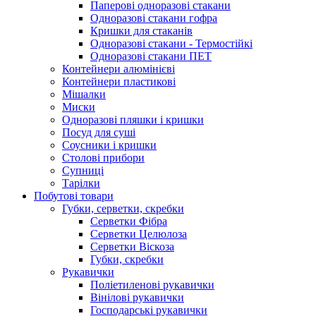
Паперові одноразові стакани
Одноразові стакани гофра
Кришки для стаканів
Одноразові стакани - Термостійкі
Одноразові стакани ПЕТ
Контейнери алюмінієві
Контейнери пластикові
Мішалки
Миски
Одноразові пляшки і кришки
Посуд для суші
Соусники і кришки
Столові прибори
Супниці
Тарілки
Побутові товари
Губки, серветки, скребки
Серветки Фібра
Серветки Целюлоза
Серветки Віскоза
Губки, скребки
Рукавички
Поліетиленові рукавички
Вінілові рукавички
Господарські рукавички