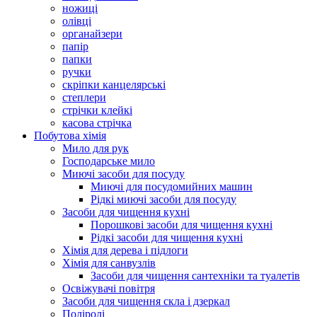
ножиці
олівці
органайзери
папір
папки
ручки
скріпки канцелярські
степлери
стрічки клейкі
касова стрічка
Побутова хімія
Мило для рук
Господарське мило
Миючі засоби для посуду
Миючі для посудомийних машин
Рідкі миючі засоби для посуду
Засоби для чищення кухні
Порошкові засоби для чищення кухні
Рідкі засоби для чищення кухні
Хімія для дерева і підлоги
Хімія для санвузлів
Засоби для чищення сантехніки та туалетів
Освіжувачі повітря
Засоби для чищення скла і дзеркал
Поліролі