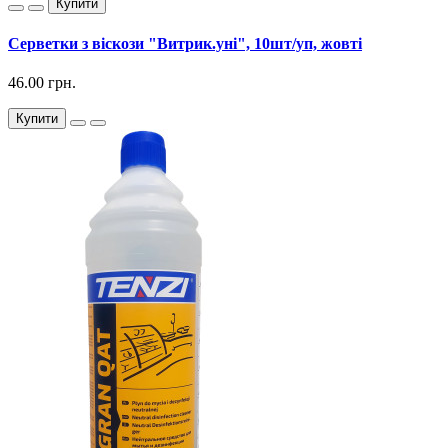
Купити
Серветки з віскози "Витрик.уні", 10шт/уп, жовті
46.00 грн.
Купити