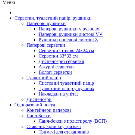
Меню
Серветки, туалетний папір, рушники
Паперові рушники
Паперові рушники у рулонах
Паперові рушники листові VV
Рушники паперові листові Z
Паперові серветки
Серветки столові 24х24 см
Серветки 33*33 см
Диспенсерні серветки
Ажурні серветки
Вологі серветки
Туалетний папір
Листовий туалетний папір
Туалетний папір у рулонах
Накладки на унітаз
Диспенсери
Одноразовий посуд
Контейнери паперові
Ланч Бокси
Ланч-бокси з полістиролу (ВСП)
Стакани, кришки, тримачі
Тримачі для стаканчиків