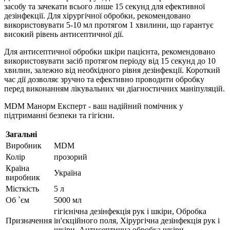
засобу та зачекати всього лише 15 секунд для ефективної
дезінфекції. Для хірургічної обробки, рекомендовано
використовувати 5-10 мл протягом 1 хвилини, що гарантує
високий рівень антисептичної дії.
Для антисептичної обробки шкіри пацієнта, рекомендовано
використовувати засіб протягом періоду від 15 секунд до 10
хвилин, залежно від необхідного рівня дезінфекції. Короткий
час дії дозволяє зручно та ефективно проводити обробку
перед виконанням лікувальних чи діагностичних маніпуляцій.
MDM Манорм Експерт - ваш надійний помічник у
підтриманні безпеки та гігієни.
Загальні
Виробник
MDM
Колір
прозорий
Країна
Україна
виробник
Місткість
5 л
Об `єм
5000 мл
гігієнічна дезінфекція рук і шкіри, Обробка
Призначення
ін'єкційного поля, Хірургічна дезінфекція рук і
шкіри, Антисептична обробка шкіри