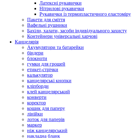
Латексні рукавички
Нітрилові рукавички
Рукавички із термопластичного еластоміру
Пакети для сміття
Вафельні рушники
Бахіли, халати, засоби індивідуального захисту
Контейнери універсальні харчові
Канцелярія
Акумулятори та батарейки
біндери
блокноти
гумки для грошей
етикет-стрічки
калькулятор
канцелярські кнопки
кліпборди
клей канцелярський
конверти
коректор
кошик для паперу
лінійки
лоток для паперів
маркер
ніж канцелярський
накладна бланк