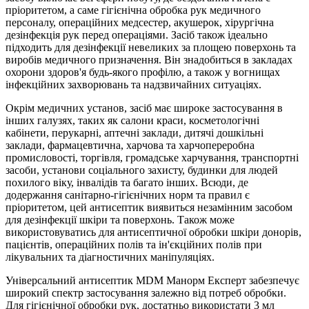
пріоритетом, а саме гігієнічна обробка рук медичного
персоналу, операційних медсестер, акушерок, хірургічна
дезінфекція рук перед операціями. Засіб також ідеально
підходить для дезінфекції невеликих за площею поверхонь та
виробів медичного призначення. Він знадобиться в закладах
охорони здоров'я будь-якого профілю, а також у вогнищах
інфекційних захворювань та надзвичайних ситуаціях.
Окрім медичних установ, засіб має широке застосування в
інших галузях, таких як салони краси, косметологічні
кабінети, перукарні, аптечні заклади, дитячі дошкільні
заклади, фармацевтична, харчова та харчопереробна
промисловості, торгівля, громадське харчування, транспортні
засоби, установи соціального захисту, будинки для людей
похилого віку, інвалідів та багато інших. Всюди, де
додержання санітарно-гігієнічних норм та правил є
пріоритетом, цей антисептик виявиться незамінним засобом
для дезінфекції шкіри та поверхонь. Також може
використовуватись для антисептичної обробки шкіри донорів,
пацієнтів, операційних полів та ін'єкційних полів при
лікувальних та діагностичних маніпуляціях.
Універсальний антисептик MDM Манорм Експерт забезпечує
широкий спектр застосування залежно від потреб обробки.
Для гігієнічної обробки рук, достатньо використати 3 мл