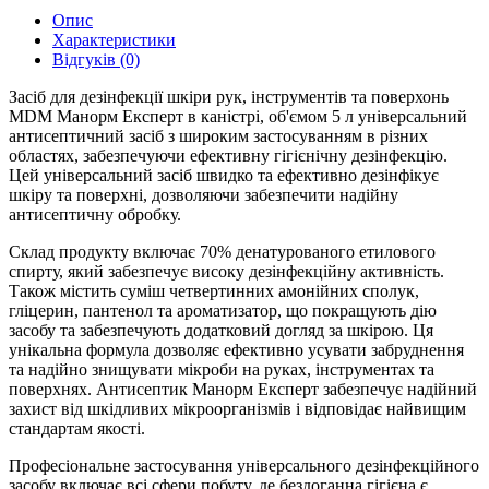
Опис
Характеристики
Відгуків (0)
Засіб для дезінфекції шкіри рук, інструментів та поверхонь
MDM Манорм Експерт в каністрі, об'ємом 5 л універсальний
антисептичний засіб з широким застосуванням в різних
областях, забезпечуючи ефективну гігієнічну дезінфекцію.
Цей універсальний засіб швидко та ефективно дезінфікує
шкіру та поверхні, дозволяючи забезпечити надійну
антисептичну обробку.
Склад продукту включає 70% денатурованого етилового
спирту, який забезпечує високу дезінфекційну активність.
Також містить суміш четвертинних амонійних сполук,
гліцерин, пантенол та ароматизатор, що покращують дію
засобу та забезпечують додатковий догляд за шкірою. Ця
унікальна формула дозволяє ефективно усувати забруднення
та надійно знищувати мікроби на руках, інструментах та
поверхнях. Антисептик Манорм Експерт забезпечує надійний
захист від шкідливих мікроорганізмів і відповідає найвищим
стандартам якості.
Професіональне застосування універсального дезінфекційного
засобу включає всі сфери побуту, де бездоганна гігієна є