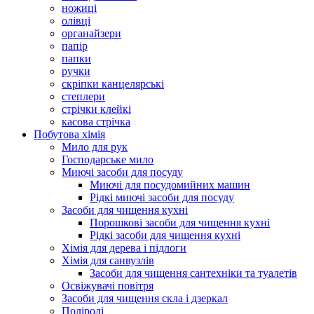
ножиці
олівці
органайзери
папір
папки
ручки
скріпки канцелярські
степлери
стрічки клейкі
касова стрічка
Побутова хімія
Мило для рук
Господарське мило
Миючі засоби для посуду
Миючі для посудомийних машин
Рідкі миючі засоби для посуду
Засоби для чищення кухні
Порошкові засоби для чищення кухні
Рідкі засоби для чищення кухні
Хімія для дерева і підлоги
Хімія для санвузлів
Засоби для чищення сантехніки та туалетів
Освіжувачі повітря
Засоби для чищення скла і дзеркал
Поліролі