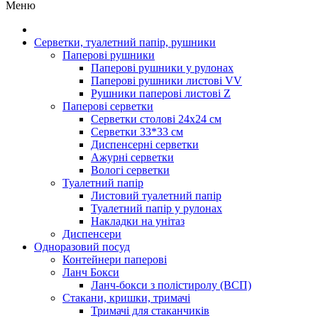
Меню
Серветки, туалетний папір, рушники
Паперові рушники
Паперові рушники у рулонах
Паперові рушники листові VV
Рушники паперові листові Z
Паперові серветки
Серветки столові 24х24 см
Серветки 33*33 см
Диспенсерні серветки
Ажурні серветки
Вологі серветки
Туалетний папір
Листовий туалетний папір
Туалетний папір у рулонах
Накладки на унітаз
Диспенсери
Одноразовий посуд
Контейнери паперові
Ланч Бокси
Ланч-бокси з полістиролу (ВСП)
Стакани, кришки, тримачі
Тримачі для стаканчиків