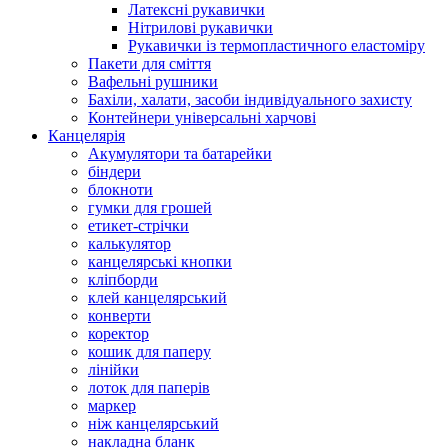
Латексні рукавички
Нітрилові рукавички
Рукавички із термопластичного еластоміру
Пакети для сміття
Вафельні рушники
Бахіли, халати, засоби індивідуального захисту
Контейнери універсальні харчові
Канцелярія
Акумулятори та батарейки
біндери
блокноти
гумки для грошей
етикет-стрічки
калькулятор
канцелярські кнопки
кліпборди
клей канцелярський
конверти
коректор
кошик для паперу
лінійки
лоток для паперів
маркер
ніж канцелярський
накладна бланк