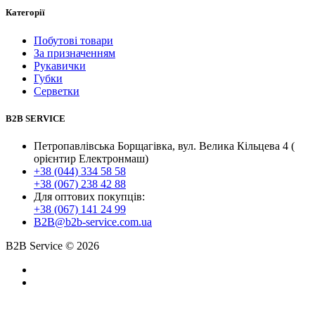
Категорії
Побутові товари
За призначенням
Рукавички
Губки
Серветки
B2B SERVICE
Петропавлівська Борщагівка, вул. Велика Кільцева 4 (
орієнтир Електронмаш)
+38 (044) 334 58 58
+38 (067) 238 42 88
Для оптових покупців:
+38 (067) 141 24 99
B2B@b2b-service.com.ua
B2B Service © 2026