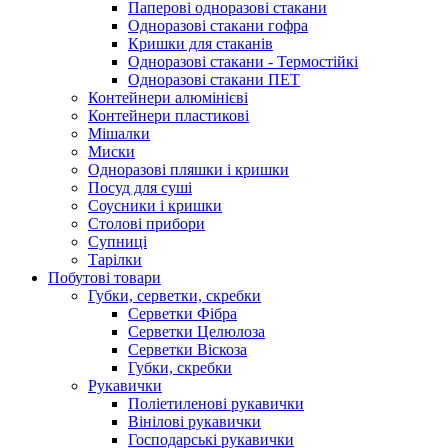
Паперові одноразові стакани
Одноразові стакани гофра
Кришки для стаканів
Одноразові стакани - Термостійкі
Одноразові стакани ПЕТ
Контейнери алюмінієві
Контейнери пластикові
Мішалки
Миски
Одноразові пляшки і кришки
Посуд для суші
Соусники і кришки
Столові прибори
Супниці
Тарілки
Побутові товари
Губки, серветки, скребки
Серветки Фібра
Серветки Целюлоза
Серветки Віскоза
Губки, скребки
Рукавички
Поліетиленові рукавички
Вінілові рукавички
Господарські рукавички