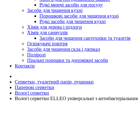
Рідкі миючі засоби для посуду
Засоби для чищення кухні
Порошкові засоби для чищення кухні
Рідкі засоби для чищення кухні
Хімія для дерева і підлоги
Хімія для санвузлів
Засоби для чищення сантехніки та туалетів
Освіжувачі повітря
Засоби для чищення скла і дзеркал
Поліролі
Пральні порошки та допоміжні засоби
Контакти
Серветки, туалетний папір, рушники
Паперові серветки
Вологі серветки
Вологі серветки ELLEO універсальні з антибактеріальни