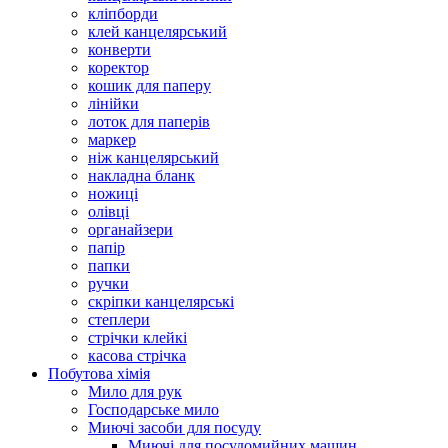
кліпборди
клей канцелярський
конверти
коректор
кошик для паперу
лінійки
лоток для паперів
маркер
ніж канцелярський
накладна бланк
ножиці
олівці
органайзери
папір
папки
ручки
скріпки канцелярські
степлери
стрічки клейкі
касова стрічка
Побутова хімія
Мило для рук
Господарське мило
Миючі засоби для посуду
Миючі для посудомийних машин