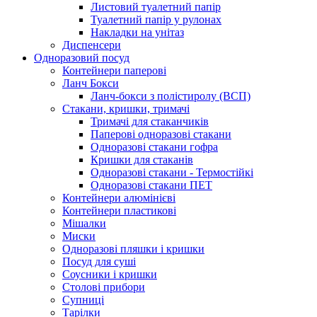
Листовий туалетний папір
Туалетний папір у рулонах
Накладки на унітаз
Диспенсери
Одноразовий посуд
Контейнери паперові
Ланч Бокси
Ланч-бокси з полістиролу (ВСП)
Стакани, кришки, тримачі
Тримачі для стаканчиків
Паперові одноразові стакани
Одноразові стакани гофра
Кришки для стаканів
Одноразові стакани - Термостійкі
Одноразові стакани ПЕТ
Контейнери алюмінієві
Контейнери пластикові
Мішалки
Миски
Одноразові пляшки і кришки
Посуд для суші
Соусники і кришки
Столові прибори
Супниці
Тарілки