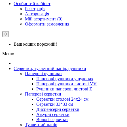
Особистий кабінет
Реєстрація
Авторизація
Мій асортимент (0)
Оформити замовлення
0
Ваш кошик порожній!
Меню
Серветки, туалетний папір, рушники
Паперові рушники
Паперові рушники у рулонах
Паперові рушники листові VV
Рушники паперові листові Z
Паперові серветки
Серветки столові 24х24 см
Серветки 33*33 см
Диспенсерні серветки
Ажурні серветки
Вологі серветки
Туалетний папір