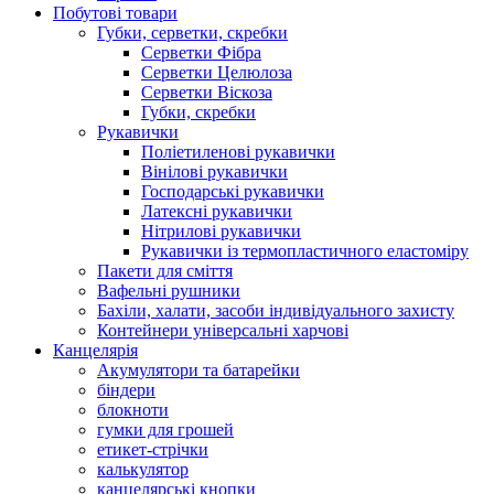
Побутові товари
Губки, серветки, скребки
Серветки Фібра
Серветки Целюлоза
Серветки Віскоза
Губки, скребки
Рукавички
Поліетиленові рукавички
Вінілові рукавички
Господарські рукавички
Латексні рукавички
Нітрилові рукавички
Рукавички із термопластичного еластоміру
Пакети для сміття
Вафельні рушники
Бахіли, халати, засоби індивідуального захисту
Контейнери універсальні харчові
Канцелярія
Акумулятори та батарейки
біндери
блокноти
гумки для грошей
етикет-стрічки
калькулятор
канцелярські кнопки