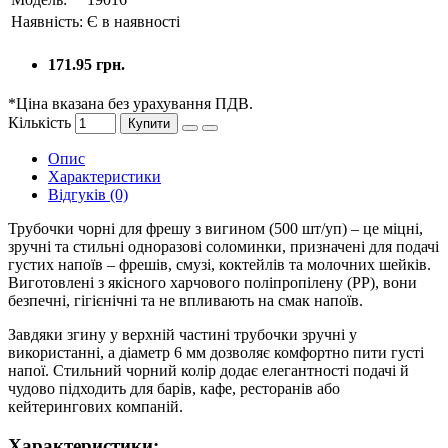
Наявність:
Є в наявності
171.95 грн.
*Ціна вказана без урахування ПДВ.
Кількість
Купити
Опис
Характеристики
Відгуків (0)
Трубочки чорні для фрешу з вигином (500 шт/уп) – це міцні,
зручні та стильні одноразові соломинки, призначені для подачі
густих напоїв – фрешів, смузі, коктейлів та молочних шейків.
Виготовлені з якісного харчового поліпропілену (PP), вони
безпечні, гігієнічні та не впливають на смак напоїв.
Завдяки згину у верхній частині трубочки зручні у
використанні, а діаметр 6 мм дозволяє комфортно пити густі
напої. Стильний чорний колір додає елегантності подачі й
чудово підходить для барів, кафе, ресторанів або
кейтерингових компаній.
Характеристики: