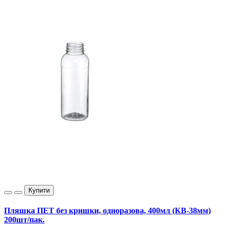
Купити
Пляшка ПЕТ без кришки, одноразова, 400мл (КВ-38мм)
200шт/пак.