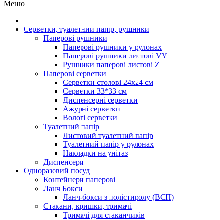
Меню
Серветки, туалетний папір, рушники
Паперові рушники
Паперові рушники у рулонах
Паперові рушники листові VV
Рушники паперові листові Z
Паперові серветки
Серветки столові 24х24 см
Серветки 33*33 см
Диспенсерні серветки
Ажурні серветки
Вологі серветки
Туалетний папір
Листовий туалетний папір
Туалетний папір у рулонах
Накладки на унітаз
Диспенсери
Одноразовий посуд
Контейнери паперові
Ланч Бокси
Ланч-бокси з полістиролу (ВСП)
Стакани, кришки, тримачі
Тримачі для стаканчиків