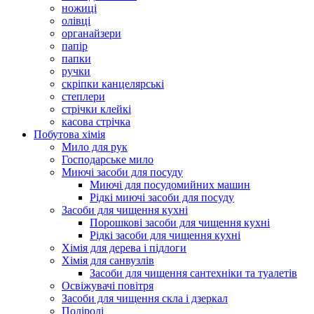
ножиці
олівці
органайзери
папір
папки
ручки
скріпки канцелярські
степлери
стрічки клейкі
касова стрічка
Побутова хімія
Мило для рук
Господарське мило
Миючі засоби для посуду
Миючі для посудомийних машин
Рідкі миючі засоби для посуду
Засоби для чищення кухні
Порошкові засоби для чищення кухні
Рідкі засоби для чищення кухні
Хімія для дерева і підлоги
Хімія для санвузлів
Засоби для чищення сантехніки та туалетів
Освіжувачі повітря
Засоби для чищення скла і дзеркал
Поліролі