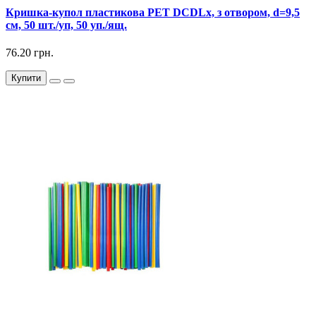
Кришка-купол пластикова РЕТ DCDLx, з отвором, d=9,5
см, 50 шт./уп, 50 уп./ящ.
76.20 грн.
Купити