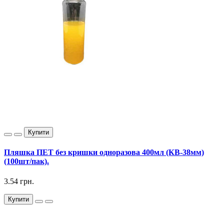
Купити
Пляшка ПЕТ без кришки одноразова 400мл (КВ-38мм)
(100шт/пак).
3.54 грн.
Купити