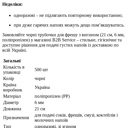
Недоліки:
одноразові – не підлягають повторному використанню;
при дуже гарячих напоях можуть дещо пом’якшуватись.
Замовляйте чорні трубочки для фрешу з вигином (21 см, 6 мм,
поліпропілен) у магазині B2B Service – стильне, гігієнічне та
доступне рішення для подачі густих напоїв із доставкою по
всій Україні.
Загальні
Кількість в
500 шт
упаковці
Колір
чорні
Країна
Україна
виробник
Матеріал
поліпропілен (PP)
Діаметр
6 мм
Довжина
21 см
для подачі соків, фрешів, смузі, коктейлів і
Призначення
молочних напоїв
Тип
одноразові, зі згином