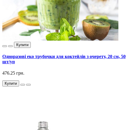
Купити
Одноразові еко трубочки для коктейлів з очерету, 20 см, 50
шт/уп
476.25 грн.
Купити