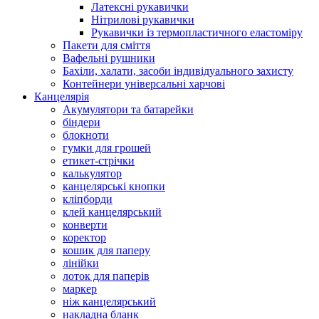
Латексні рукавички
Нітрилові рукавички
Рукавички із термопластичного еластоміру
Пакети для сміття
Вафельні рушники
Бахіли, халати, засоби індивідуального захисту
Контейнери універсальні харчові
Канцелярія
Акумулятори та батарейки
біндери
блокноти
гумки для грошей
етикет-стрічки
калькулятор
канцелярські кнопки
кліпборди
клей канцелярський
конверти
коректор
кошик для паперу
лінійки
лоток для паперів
маркер
ніж канцелярський
накладна бланк