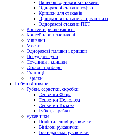
Паперові одноразові стакани
Одноразові стакани гофра
Кришки для стаканів
Одноразові стакани - Термостійкі
Одноразові стакани ПЕТ
Контейнери алюмінієві
Контейнери пластикові
Мішалки
Миски
Одноразові пляшки і кришки
Посуд для суші
Соусники і кришки
Столові прибори
Супниці
Тарілки
Побутові товари
Губки, серветки, скребки
Серветки Фібра
Серветки Целюлоза
Серветки Віскоза
Губки, скребки
Рукавички
Поліетиленові рукавички
Вінілові рукавички
Господарські рукавички