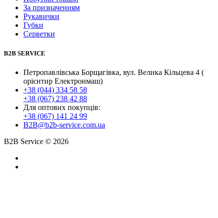
За призначенням
Рукавички
Губки
Серветки
B2B SERVICE
Петропавлівська Борщагівка, вул. Велика Кільцева 4 (
орієнтир Електронмаш)
+38 (044) 334 58 58
+38 (067) 238 42 88
Для оптових покупців:
+38 (067) 141 24 99
B2B@b2b-service.com.ua
B2B Service © 2026