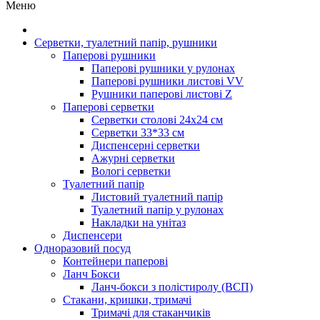
Меню
Серветки, туалетний папір, рушники
Паперові рушники
Паперові рушники у рулонах
Паперові рушники листові VV
Рушники паперові листові Z
Паперові серветки
Серветки столові 24х24 см
Серветки 33*33 см
Диспенсерні серветки
Ажурні серветки
Вологі серветки
Туалетний папір
Листовий туалетний папір
Туалетний папір у рулонах
Накладки на унітаз
Диспенсери
Одноразовий посуд
Контейнери паперові
Ланч Бокси
Ланч-бокси з полістиролу (ВСП)
Стакани, кришки, тримачі
Тримачі для стаканчиків