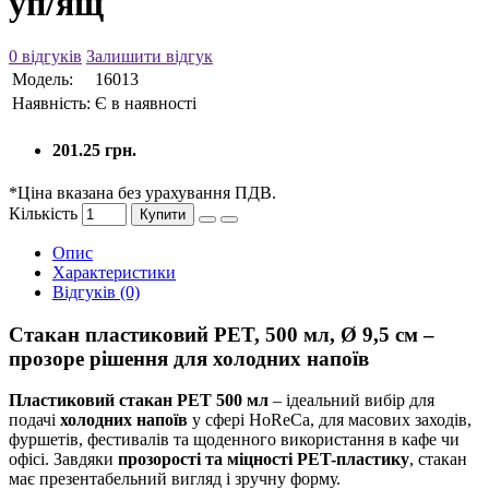
уп/ящ
0 відгуків
Залишити відгук
Модель:
16013
Наявність:
Є в наявності
201.25 грн.
*Ціна вказана без урахування ПДВ.
Кількість
Купити
Опис
Характеристики
Відгуків (0)
Стакан пластиковий PET, 500 мл, Ø 9,5 см –
прозоре рішення для холодних напоїв
Пластиковий стакан PET 500 мл
– ідеальний вибір для
подачі
холодних напоїв
у сфері HoReCa, для масових заходів,
фуршетів, фестивалів та щоденного використання в кафе чи
офісі. Завдяки
прозорості та міцності PET-пластику
, стакан
має презентабельний вигляд і зручну форму.