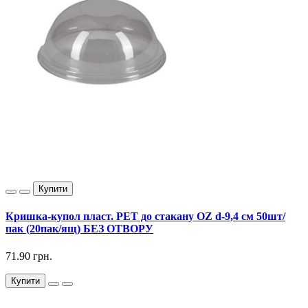
Купити
Кришка-купол пласт. РЕТ до стакану OZ d-9,4 см 50шт/
пак (20пак/ящ) БЕЗ ОТВОРУ
71.90 грн.
Купити