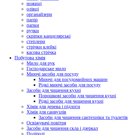
ножиці
олівці
органайзери
папір
папки
ручки
скріпки канцелярські
степлери
стрічки клейкі
касова стрічка
Побутова хімія
Мило для рук
Господарське мило
Миючі засоби для посуду
Миючі для посудомийних машин
Рідкі миючі засоби для посуду
Засоби для чищення кухні
Порошкові засоби для чищення кухні
Рідкі засоби для чищення кухні
Хімія для дерева і підлоги
Хімія для санвузлів
Засоби для чищення сантехніки та туалетів
Освіжувачі повітря
Засоби для чищення скла і дзеркал
Поліролі