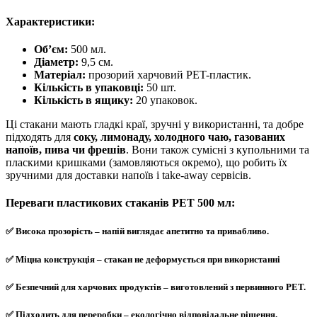
Характеристики:
Об’єм:
500 мл.
Діаметр:
9,5 см.
Матеріал:
прозорий харчовий PET-пластик.
Кількість в упаковці:
50 шт.
Кількість в ящику:
20 упаковок.
Ці стакани мають гладкі краї, зручні у використанні, та добре
підходять для
соку, лимонаду, холодного чаю, газованих
напоїв, пива чи фрешів
. Вони також сумісні з купольними та
пласкими кришками (замовляються окремо), що робить їх
зручними для доставки напоїв і take-away сервісів.
Переваги пластикових стаканів PET 500 мл:
✅ Висока прозорість – напій виглядає апетитно та привабливо.
✅ Міцна конструкція – стакан не деформується при використанні
✅ Безпечний для харчових продуктів – виготовлений з первинного PET.
✅ Підходить для переробки – екологічно відповідальне рішення.