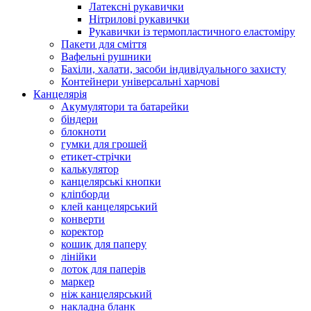
Латексні рукавички
Нітрилові рукавички
Рукавички із термопластичного еластоміру
Пакети для сміття
Вафельні рушники
Бахіли, халати, засоби індивідуального захисту
Контейнери універсальні харчові
Канцелярія
Акумулятори та батарейки
біндери
блокноти
гумки для грошей
етикет-стрічки
калькулятор
канцелярські кнопки
кліпборди
клей канцелярський
конверти
коректор
кошик для паперу
лінійки
лоток для паперів
маркер
ніж канцелярський
накладна бланк