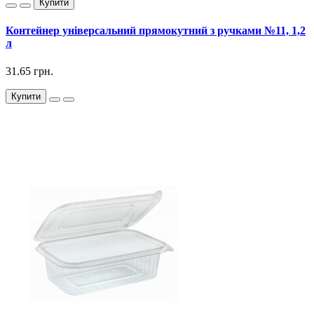
Купити
Контейнер універсальний прямокутний з ручками №11, 1,2
л
31.65 грн.
Купити