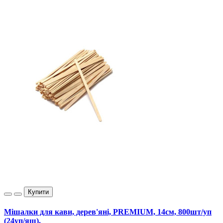
Купити
Мішалки для кави, дерев'яні, PREMIUM, 14см, 800шт/уп
(24уп/ящ).