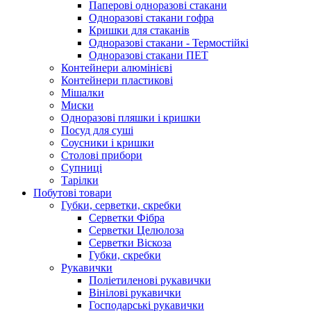
Паперові одноразові стакани
Одноразові стакани гофра
Кришки для стаканів
Одноразові стакани - Термостійкі
Одноразові стакани ПЕТ
Контейнери алюмінієві
Контейнери пластикові
Мішалки
Миски
Одноразові пляшки і кришки
Посуд для суші
Соусники і кришки
Столові прибори
Супниці
Тарілки
Побутові товари
Губки, серветки, скребки
Серветки Фібра
Серветки Целюлоза
Серветки Віскоза
Губки, скребки
Рукавички
Поліетиленові рукавички
Вінілові рукавички
Господарські рукавички