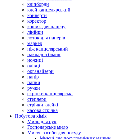
кліпборди
клей канцелярський
конверти
коректор
кошик для паперу
лінійки
лоток для паперів
маркер
ніж канцелярський
накладна бланк
ножиці
олівці
органайзери
папір
папки
ручки
скріпки канцелярські
степлери
стрічки клейкі
касова стрічка
Побутова хімія
Мило для рук
Господарське мило
Миючі засоби для посуду
Миючі для посудомийних машин