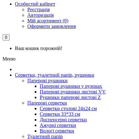
Особистий кабінет
Реєстрація
Авторизація
Мій асортимент (0)
Оформити замовлення
0
Ваш кошик порожній!
Меню
Серветки, туалетний папір, рушники
Паперові рушники
Паперові рушники у рулонах
Паперові рушники листові VV
Рушники паперові листові Z
Паперові серветки
Серветки столові 24х24 см
Серветки 33*33 см
Диспенсерні серветки
Ажурні серветки
Вологі серветки
Туалетний папір