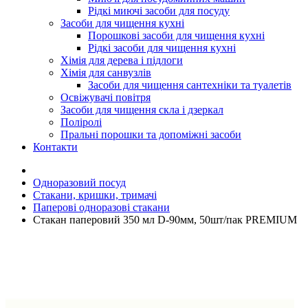
Рідкі миючі засоби для посуду
Засоби для чищення кухні
Порошкові засоби для чищення кухні
Рідкі засоби для чищення кухні
Хімія для дерева і підлоги
Хімія для санвузлів
Засоби для чищення сантехніки та туалетів
Освіжувачі повітря
Засоби для чищення скла і дзеркал
Поліролі
Пральні порошки та допоміжні засоби
Контакти
Одноразовий посуд
Стакани, кришки, тримачі
Паперові одноразові стакани
Стакан паперовий 350 мл D-90мм, 50шт/пак PREMIUM