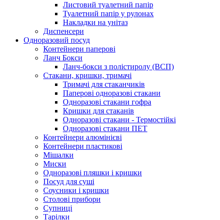
Листовий туалетний папір
Туалетний папір у рулонах
Накладки на унітаз
Диспенсери
Одноразовий посуд
Контейнери паперові
Ланч Бокси
Ланч-бокси з полістиролу (ВСП)
Стакани, кришки, тримачі
Тримачі для стаканчиків
Паперові одноразові стакани
Одноразові стакани гофра
Кришки для стаканів
Одноразові стакани - Термостійкі
Одноразові стакани ПЕТ
Контейнери алюмінієві
Контейнери пластикові
Мішалки
Миски
Одноразові пляшки і кришки
Посуд для суші
Соусники і кришки
Столові прибори
Супниці
Тарілки