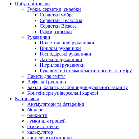
Побутові товари
Губки, серветки, скребки
Серветки Фібра
Серветки Целюлоза
Серветки Віскоза
Губки, скребки
Рукавички
Поліетиленові рукавички
Вінілові рукавички
Господарські рукавички
Латексні рукавички
Нітрилові рукавички
Рукавички із термопластичного еластоміру
Пакети для сміття
Вафельні рушники
Бахіли, халати, засоби індивідуального захисту
Контейнери універсальні харчові
Канцелярія
Акумулятори та батарейки
біндери
блокноти
гумки для грошей
етикет-стрічки
калькулятор
канцелярські кнопки