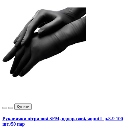
Купити
Рукавички нітрилові SFM, одноразові, чорні L р.8-9 100
шт./50 пар