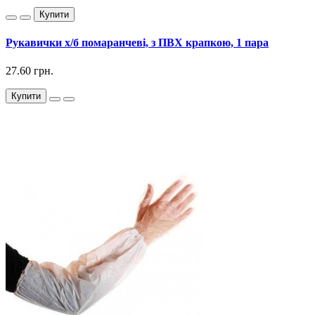
Купити
Рукавички х/б помаранчеві, з ПВХ крапкою, 1 пара
27.60 грн.
Купити