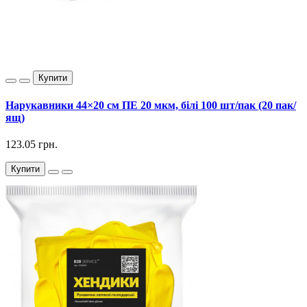
Купити
Нарукавники 44×20 см ПЕ 20 мкм, білі 100 шт/пак (20 пак/
ящ)
123.05 грн.
Купити