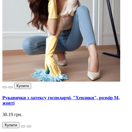
Купити
Рукавички з латексу господарчі, "Хендики", розмір М,
жовті
30.19 грн.
Купити