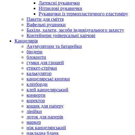
Латексні рукавички
Нітрилові рукавички
Рукавички із термопластичного еластоміру
Пакети для сміття
Вафельні рушники
Бахіли, халати, засоби індивідуального захисту
Контейнери універсальні харчові
Канцелярія
Акумулятори та батарейки
біндери
блокноти
гумки для грошей
етикет-стрічки
калькулятор
канцелярські кнопки
кліпборди
клей канцелярський
конверти
коректор
кошик для паперу
лінійки
лоток для паперів
маркер
ніж канцелярський
накладна бланк