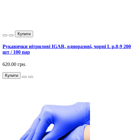
Купити
Рукавички нітрилові IGAR, одноразові, чорні L р.8-9 200
шт / 100 пар
620.00 грн.
Купити