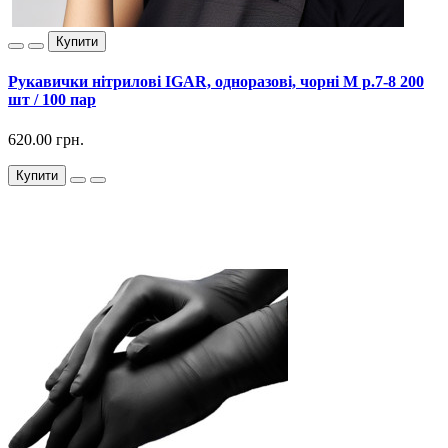
Купити
Рукавички нітрилові IGAR, одноразові, чорні М р.7-8 200
шт / 100 пар
620.00 грн.
Купити