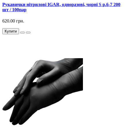
Рукавички нітрилові IGAR, одноразові, чорні S р.6-7 200
шт / 100пар
620.00 грн.
Купити