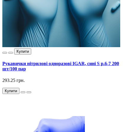
Купити
Рукавички нітрилові одноразові IGAR, сині S р.6-7 200
шт/100 пар
293.25 грн.
Купити