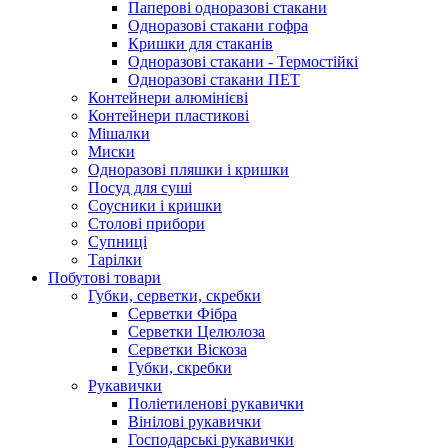
Паперові одноразові стакани
Одноразові стакани гофра
Кришки для стаканів
Одноразові стакани - Термостійкі
Одноразові стакани ПЕТ
Контейнери алюмінієві
Контейнери пластикові
Мішалки
Миски
Одноразові пляшки і кришки
Посуд для суші
Соусники і кришки
Столові прибори
Супниці
Тарілки
Побутові товари
Губки, серветки, скребки
Серветки Фібра
Серветки Целюлоза
Серветки Віскоза
Губки, скребки
Рукавички
Поліетиленові рукавички
Вінілові рукавички
Господарські рукавички