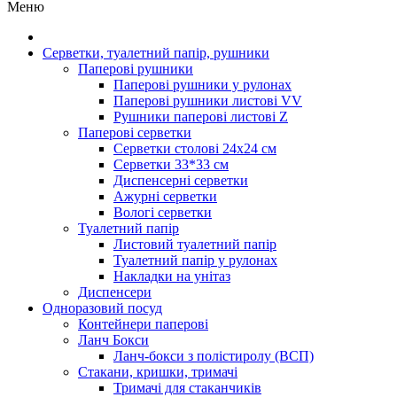
Меню
Серветки, туалетний папір, рушники
Паперові рушники
Паперові рушники у рулонах
Паперові рушники листові VV
Рушники паперові листові Z
Паперові серветки
Серветки столові 24х24 см
Серветки 33*33 см
Диспенсерні серветки
Ажурні серветки
Вологі серветки
Туалетний папір
Листовий туалетний папір
Туалетний папір у рулонах
Накладки на унітаз
Диспенсери
Одноразовий посуд
Контейнери паперові
Ланч Бокси
Ланч-бокси з полістиролу (ВСП)
Стакани, кришки, тримачі
Тримачі для стаканчиків