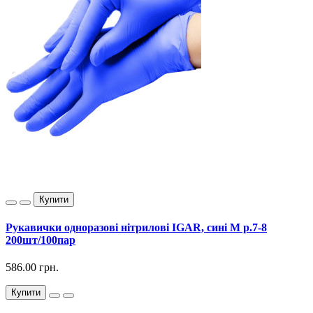
Купити
Рукавички одноразові нітрилові IGAR, сині М р.7-8
200шт/100пар
586.00 грн.
Купити