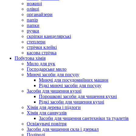
ножиці
олівці
органайзери
папір
папки
ручки
скріпки канцелярські
степлери
стрічки клейкі
касова стрічка
Побутова хімія
Мило для рук
Господарське мило
Миючі засоби для посуду
Миючі для посудомийних машин
Рідкі миючі засоби для посуду
Засоби для чищення кухні
Порошкові засоби для чищення кухні
Рідкі засоби для чищення кухні
Хімія для дерева і підлоги
Хімія для санвузлів
Засоби для чищення сантехніки та туалетів
Освіжувачі повітря
Засоби для чищення скла і дзеркал
Поліролі