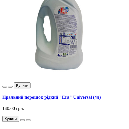
Купити
Пральний порошок рідкий "Era" Universal (4л)
140.00 грн.
Купити