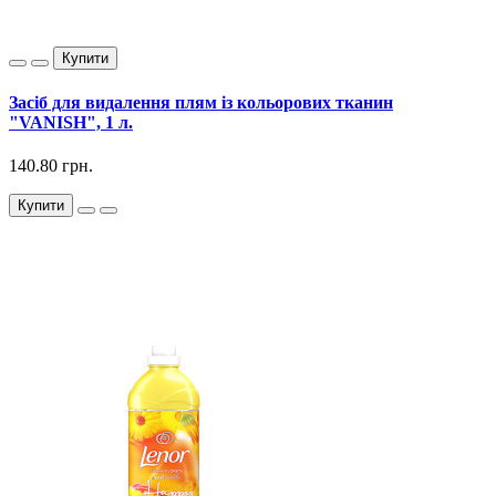
Купити
Засіб для видалення плям із кольорових тканин
"VANISH", 1 л.
140.80 грн.
Купити