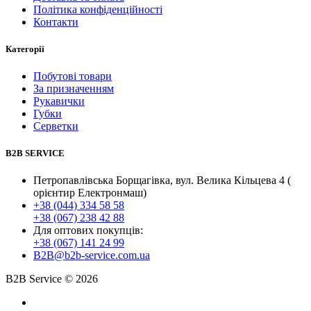
Політика конфіденційності
Контакти
Категорії
Побутові товари
За призначенням
Рукавички
Губки
Серветки
B2B SERVICE
Петропавлівська Борщагівка, вул. Велика Кільцева 4 (
орієнтир Електронмаш)
+38 (044) 334 58 58
+38 (067) 238 42 88
Для оптових покупців:
+38 (067) 141 24 99
B2B@b2b-service.com.ua
B2B Service © 2026