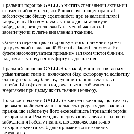
Пральний порошок GALLUS містить спеціальний активний
ферментний комплекс, який полегшує процес прання і
забезпечує ще більшу ефективність при видаленні плям і
забруднень. Цей комплекс активно діє на молекули
забруднень, розщеплюючи їх на менші частинки і
забезпечуючи їх легке видалення з тканини.
Однією з переваг цього порошку є його приємний аромат
цитрусу, який надає вашій білизні свіжості і чистоти. Ви
будете насолоджуватися приємним запахом чистої білизни,
надаючи вам почуття комфорту і задоволення.
Пральний порошок GALLUS також відмінно справляється з
усіма типами тканин, включаючи білу, кольорову та делікатну
білизну, постільну білизну, рушники та інші текстильні
вироби. Він ефективно видаляє плями і забруднення,
зберігаючи при цьому якість тканин і кольору.
Порошок пральний GALLUS є концентрованим, що означає,
що вам знадобиться менша кількість продукту для кожного
прання, що забезпечує його економічність і тривалий термін
використання. Рекомендоване дозування залежить від рівня
забруднення і обсягу прання, що дозволяє вам точно
використовувати засіб для отримання оптимальних
результатів.