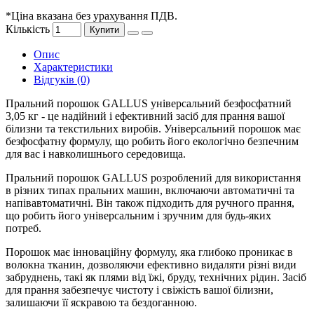
*Ціна вказана без урахування ПДВ.
Кількість
Купити
Опис
Характеристики
Відгуків (0)
Пральний порошок GALLUS універсальний безфосфатний
3,05 кг - це надійний і ефективний засіб для прання вашої
білизни та текстильних виробів. Універсальний порошок має
безфосфатну формулу, що робить його екологічно безпечним
для вас і навколишнього середовища.
Пральний порошок GALLUS розроблений для використання
в різних типах пральних машин, включаючи автоматичні та
напівавтоматичні. Він також підходить для ручного прання,
що робить його універсальним і зручним для будь-яких
потреб.
Порошок має інноваційну формулу, яка глибоко проникає в
волокна тканин, дозволяючи ефективно видаляти різні види
забруднень, такі як плями від їжі, бруду, технічних рідин. Засіб
для прання забезпечує чистоту і свіжість вашої білизни,
залишаючи її яскравою та бездоганною.