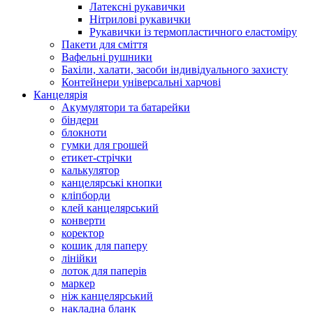
Латексні рукавички
Нітрилові рукавички
Рукавички із термопластичного еластоміру
Пакети для сміття
Вафельні рушники
Бахіли, халати, засоби індивідуального захисту
Контейнери універсальні харчові
Канцелярія
Акумулятори та батарейки
біндери
блокноти
гумки для грошей
етикет-стрічки
калькулятор
канцелярські кнопки
кліпборди
клей канцелярський
конверти
коректор
кошик для паперу
лінійки
лоток для паперів
маркер
ніж канцелярський
накладна бланк