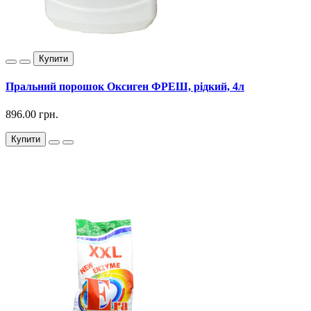
Купити
Пральний порошок Оксиген ФРЕШ, рідкий, 4л
896.00 грн.
Купити