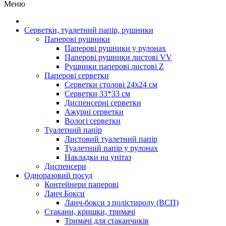
Меню
Серветки, туалетний папір, рушники
Паперові рушники
Паперові рушники у рулонах
Паперові рушники листові VV
Рушники паперові листові Z
Паперові серветки
Серветки столові 24х24 см
Серветки 33*33 см
Диспенсерні серветки
Ажурні серветки
Вологі серветки
Туалетний папір
Листовий туалетний папір
Туалетний папір у рулонах
Накладки на унітаз
Диспенсери
Одноразовий посуд
Контейнери паперові
Ланч Бокси
Ланч-бокси з полістиролу (ВСП)
Стакани, кришки, тримачі
Тримачі для стаканчиків