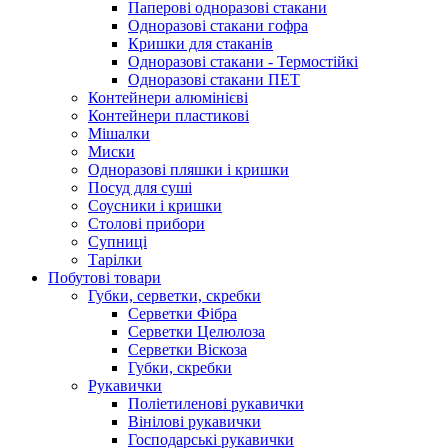
Паперові одноразові стакани
Одноразові стакани гофра
Кришки для стаканів
Одноразові стакани - Термостійкі
Одноразові стакани ПЕТ
Контейнери алюмінієві
Контейнери пластикові
Мішалки
Миски
Одноразові пляшки і кришки
Посуд для суші
Соусники і кришки
Столові прибори
Супниці
Тарілки
Побутові товари
Губки, серветки, скребки
Серветки Фібра
Серветки Целюлоза
Серветки Віскоза
Губки, скребки
Рукавички
Поліетиленові рукавички
Вінілові рукавички
Господарські рукавички