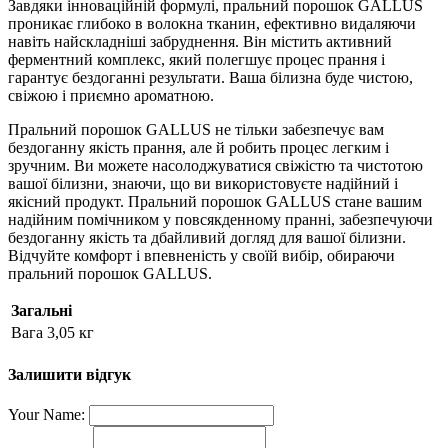
Завдяки інноваційній формулі, пральний порошок GALLUS
проникає глибоко в волокна тканин, ефективно видаляючи
навіть найскладніші забруднення. Він містить активний
ферментний комплекс, який полегшує процес прання і
гарантує бездоганні результати. Ваша білизна буде чистою,
свіжою і приємно ароматною.
Пральний порошок GALLUS не тільки забезпечує вам
бездоганну якість прання, але й робить процес легким і
зручним. Ви можете насолоджуватися свіжістю та чистотою
вашої білизни, знаючи, що ви використовуєте надійний і
якісний продукт. Пральний порошок GALLUS стане вашим
надійним помічником у повсякденному пранні, забезпечуючи
бездоганну якість та дбайливий догляд для вашої білизни.
Відчуйте комфорт і впевненість у своїй вибір, обираючи
пральний порошок GALLUS.
Загальні
Вага
3,05 кг
Залишити відгук
Your Name: