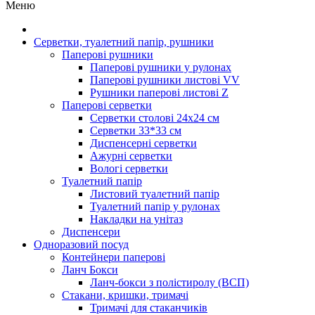
Меню
Серветки, туалетний папір, рушники
Паперові рушники
Паперові рушники у рулонах
Паперові рушники листові VV
Рушники паперові листові Z
Паперові серветки
Серветки столові 24х24 см
Серветки 33*33 см
Диспенсерні серветки
Ажурні серветки
Вологі серветки
Туалетний папір
Листовий туалетний папір
Туалетний папір у рулонах
Накладки на унітаз
Диспенсери
Одноразовий посуд
Контейнери паперові
Ланч Бокси
Ланч-бокси з полістиролу (ВСП)
Стакани, кришки, тримачі
Тримачі для стаканчиків