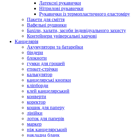
Латексні рукавички
Нітрилові рукавички
Рукавички із термопластичного еластоміру
Пакети для сміття
Вафельні рушники
Бахіли, халати, засоби індивідуального захисту
Контейнери універсальні харчові
Канцелярія
Акумулятори та батарейки
біндери
блокноти
гумки для грошей
етикет-стрічки
калькулятор
канцелярські кнопки
кліпборди
клей канцелярський
конверти
коректор
кошик для паперу
лінійки
лоток для паперів
маркер
ніж канцелярський
накладна бланк