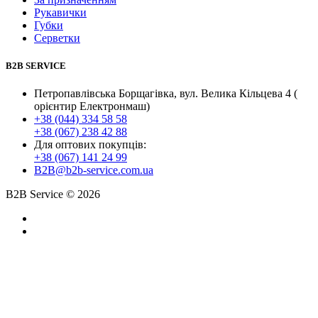
Рукавички
Губки
Серветки
B2B SERVICE
Петропавлівська Борщагівка, вул. Велика Кільцева 4 (
орієнтир Електронмаш)
+38 (044) 334 58 58
+38 (067) 238 42 88
Для оптових покупців:
+38 (067) 141 24 99
B2B@b2b-service.com.ua
B2B Service © 2026
Created by
Gramatorik
and information support by
Poshuk.info