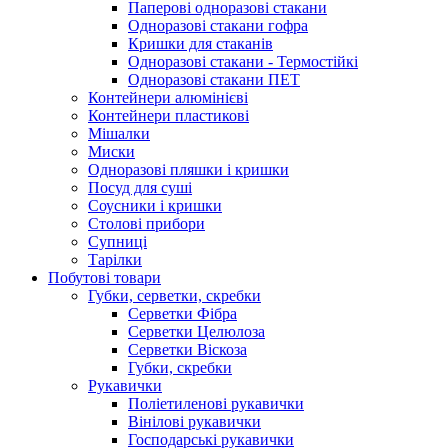
Паперові одноразові стакани
Одноразові стакани гофра
Кришки для стаканів
Одноразові стакани - Термостійкі
Одноразові стакани ПЕТ
Контейнери алюмінієві
Контейнери пластикові
Мішалки
Миски
Одноразові пляшки і кришки
Посуд для суші
Соусники і кришки
Столові прибори
Супниці
Тарілки
Побутові товари
Губки, серветки, скребки
Серветки Фібра
Серветки Целюлоза
Серветки Віскоза
Губки, скребки
Рукавички
Поліетиленові рукавички
Вінілові рукавички
Господарські рукавички