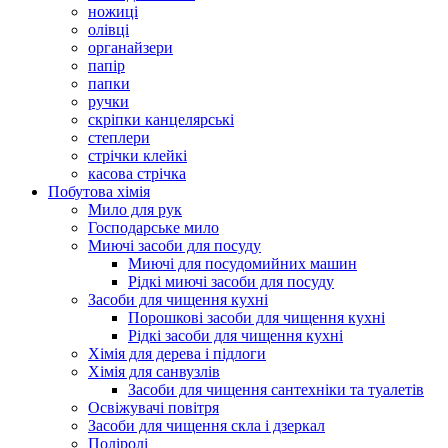
ножиці
олівці
органайзери
папір
папки
ручки
скріпки канцелярські
степлери
стрічки клейкі
касова стрічка
Побутова хімія
Мило для рук
Господарське мило
Миючі засоби для посуду
Миючі для посудомийних машин
Рідкі миючі засоби для посуду
Засоби для чищення кухні
Порошкові засоби для чищення кухні
Рідкі засоби для чищення кухні
Хімія для дерева і підлоги
Хімія для санвузлів
Засоби для чищення сантехніки та туалетів
Освіжувачі повітря
Засоби для чищення скла і дзеркал
Поліролі