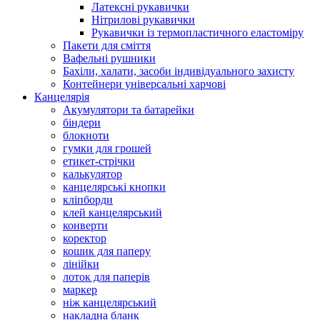
Латексні рукавички
Нітрилові рукавички
Рукавички із термопластичного еластоміру
Пакети для сміття
Вафельні рушники
Бахіли, халати, засоби індивідуального захисту
Контейнери універсальні харчові
Канцелярія
Акумулятори та батарейки
біндери
блокноти
гумки для грошей
етикет-стрічки
калькулятор
канцелярські кнопки
кліпборди
клей канцелярський
конверти
коректор
кошик для паперу
лінійки
лоток для паперів
маркер
ніж канцелярський
накладна бланк