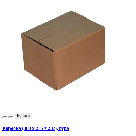
Купити
Коробка (380 х 285 х 237), бура