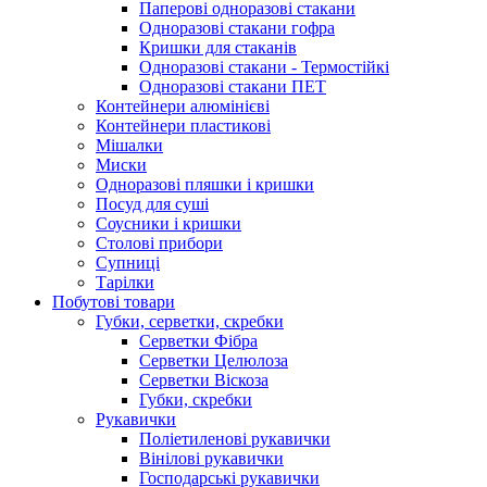
Паперові одноразові стакани
Одноразові стакани гофра
Кришки для стаканів
Одноразові стакани - Термостійкі
Одноразові стакани ПЕТ
Контейнери алюмінієві
Контейнери пластикові
Мішалки
Миски
Одноразові пляшки і кришки
Посуд для суші
Соусники і кришки
Столові прибори
Супниці
Тарілки
Побутові товари
Губки, серветки, скребки
Серветки Фібра
Серветки Целюлоза
Серветки Віскоза
Губки, скребки
Рукавички
Поліетиленові рукавички
Вінілові рукавички
Господарські рукавички