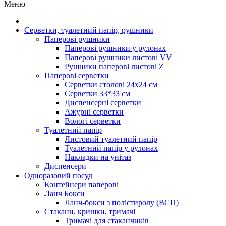
Меню
Серветки, туалетний папір, рушники
Паперові рушники
Паперові рушники у рулонах
Паперові рушники листові VV
Рушники паперові листові Z
Паперові серветки
Серветки столові 24х24 см
Серветки 33*33 см
Диспенсерні серветки
Ажурні серветки
Вологі серветки
Туалетний папір
Листовий туалетний папір
Туалетний папір у рулонах
Накладки на унітаз
Диспенсери
Одноразовий посуд
Контейнери паперові
Ланч Бокси
Ланч-бокси з полістиролу (ВСП)
Стакани, кришки, тримачі
Тримачі для стаканчиків