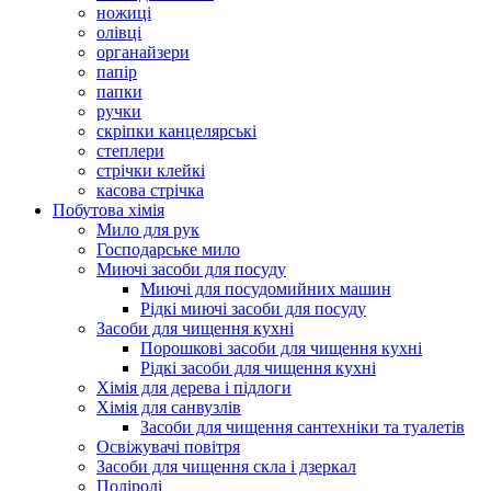
ножиці
олівці
органайзери
папір
папки
ручки
скріпки канцелярські
степлери
стрічки клейкі
касова стрічка
Побутова хімія
Мило для рук
Господарське мило
Миючі засоби для посуду
Миючі для посудомийних машин
Рідкі миючі засоби для посуду
Засоби для чищення кухні
Порошкові засоби для чищення кухні
Рідкі засоби для чищення кухні
Хімія для дерева і підлоги
Хімія для санвузлів
Засоби для чищення сантехніки та туалетів
Освіжувачі повітря
Засоби для чищення скла і дзеркал
Поліролі