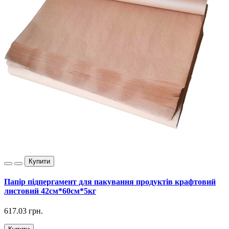
Купити
Папір підпергамент для пакування продуктів крафтовий
листовий 42см*60см*5кг
617.03 грн.