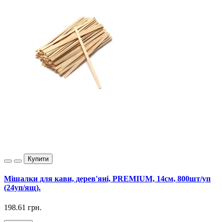
Купити
Мішалки для кави, дерев'яні, PREMIUM, 14см, 800шт/уп
(24уп/ящ).
198.61 грн.