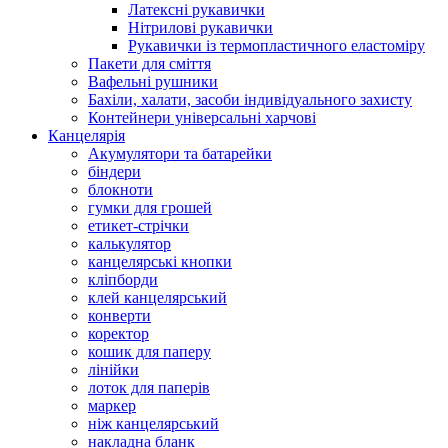
Латексні рукавички
Нітрилові рукавички
Рукавички із термопластичного еластоміру
Пакети для сміття
Вафельні рушники
Бахіли, халати, засоби індивідуального захисту
Контейнери універсальні харчові
Канцелярія
Акумулятори та батарейки
біндери
блокноти
гумки для грошей
етикет-стрічки
калькулятор
канцелярські кнопки
кліпборди
клей канцелярський
конверти
коректор
кошик для паперу
лінійки
лоток для паперів
маркер
ніж канцелярський
накладна бланк