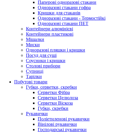
Паперові одноразові стакани
Одноразові стакани гофра
Кришки для стаканів
Одноразові стакани - Термостійкі
Одноразові стакани ПЕТ
Контейнери алюмінієві
Контейнери пластикові
Мішалки
Миски
Одноразові пляшки і кришки
Посуд для суші
Соусники і кришки
Столові прибори
Супниці
Тарілки
Побутові товари
Губки, серветки, скребки
Серветки Фібра
Серветки Целюлоза
Серветки Віскоза
Губки, скребки
Рукавички
Поліетиленові рукавички
Вінілові рукавички
Господарські рукавички