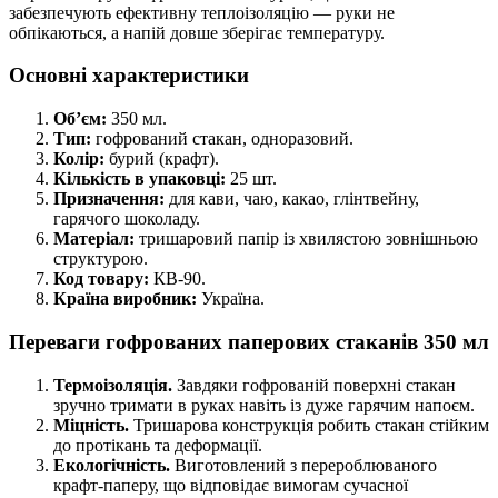
забезпечують ефективну теплоізоляцію — руки не
обпікаються, а напій довше зберігає температуру.
Основні характеристики
Об’єм:
350 мл.
Тип:
гофрований стакан, одноразовий.
Колір:
бурий (крафт).
Кількість в упаковці:
25 шт.
Призначення:
для кави, чаю, какао, глінтвейну,
гарячого шоколаду.
Матеріал:
тришаровий папір із хвилястою зовнішньою
структурою.
Код товару:
КВ-90.
Країна виробник:
Україна.
Переваги гофрованих паперових стаканів 350 мл
Термоізоляція.
Завдяки гофрованій поверхні стакан
зручно тримати в руках навіть із дуже гарячим напоєм.
Міцність.
Тришарова конструкція робить стакан стійким
до протікань та деформації.
Екологічність.
Виготовлений з перероблюваного
крафт-паперу, що відповідає вимогам сучасної