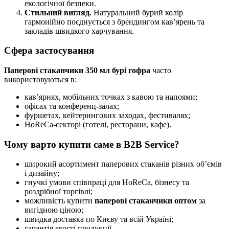
екологічної безпеки.
Стильний вигляд.
Натуральний бурий колір
гармонійно поєднується з брендингом кав’ярень та
закладів швидкого харчування.
Сфера застосування
Паперові стаканчики 350 мл бурі гофра
часто
використовуються в:
кав’ярнях, мобільних точках з кавою та напоями;
офісах та конференц-залах;
фуршетах, кейтерингових заходах, фестивалях;
HoReCa-секторі (готелі, ресторани, кафе).
Чому варто купити саме в B2B Service?
широкий асортимент паперових стаканів різних об’ємів
і дизайну;
гнучкі умови співпраці для HoReCa, бізнесу та
роздрібної торгівлі;
можливість купити
паперові стаканчики оптом
за
вигідною ціною;
швидка доставка по Києву та всій Україні;
гарантія якості продукції.