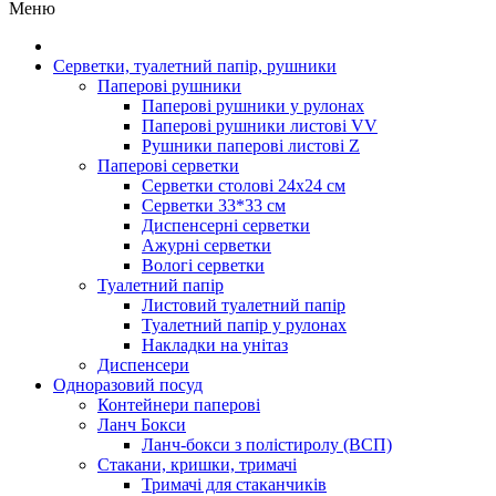
Меню
Серветки, туалетний папір, рушники
Паперові рушники
Паперові рушники у рулонах
Паперові рушники листові VV
Рушники паперові листові Z
Паперові серветки
Серветки столові 24х24 см
Серветки 33*33 см
Диспенсерні серветки
Ажурні серветки
Вологі серветки
Туалетний папір
Листовий туалетний папір
Туалетний папір у рулонах
Накладки на унітаз
Диспенсери
Одноразовий посуд
Контейнери паперові
Ланч Бокси
Ланч-бокси з полістиролу (ВСП)
Стакани, кришки, тримачі
Тримачі для стаканчиків