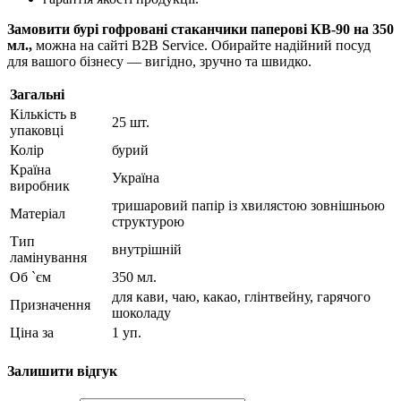
Замовити бурі гофровані стаканчики паперові
КВ-90 на
350
мл.,
можна на сайті B2B Service. Обирайте надійний посуд
для вашого бізнесу — вигідно, зручно та швидко.
Загальні
Кількість в
25 шт.
упаковці
Колір
бурий
Країна
Україна
виробник
тришаровий папір із хвилястою зовнішньою
Матеріал
структурою
Тип
внутрішній
ламінування
Об `єм
350 мл.
для кави, чаю, какао, глінтвейну, гарячого
Призначення
шоколаду
Ціна за
1 уп.
Залишити відгук