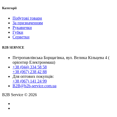
Категорії
Побутові товари
За призначенням
Рукавички
Губки
Серветки
B2B SERVICE
Петропавлівська Борщагівка, вул. Велика Кільцева 4 (
орієнтир Електронмаш)
+38 (044) 334 58 58
+38 (067) 238 42 88
Для оптових покупців:
+38 (067) 141 24 99
B2B@b2b-service.com.ua
B2B Service © 2026