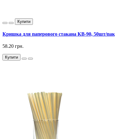
Купити
Кришка для паперового стакана КВ-90, 50шт/пак
58.20 грн.
Купити