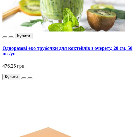
Купити
Одноразові еко трубочки для коктейлів з очерету, 20 см, 50
шт/уп
476.25 грн.
Купити