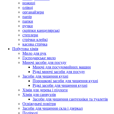
ножиці
олівці
органайзери
папір
папки
ручки
скріпки канцелярські
степлери
стрічки клейкі
касова стрічка
Побутова хімія
Мило для рук
Господарське мило
Миючі засоби для посуду
Миючі для посудомийних машин
Рідкі миючі засоби для посуду
Засоби для чищення кухні
Порошкові засоби для чищення кухні
Рідкі засоби для чищення кухні
Хімія для дерева і підлоги
Хімія для санвузлів
Засоби для чищення сантехніки та туалетів
Освіжувачі повітря
Засоби для чищення скла і дзеркал
Поліролі