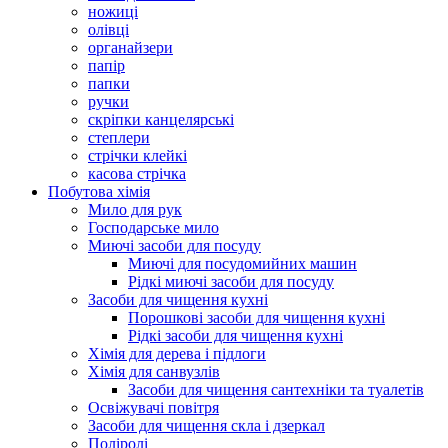
ножиці
олівці
органайзери
папір
папки
ручки
скріпки канцелярські
степлери
стрічки клейкі
касова стрічка
Побутова хімія
Мило для рук
Господарське мило
Миючі засоби для посуду
Миючі для посудомийних машин
Рідкі миючі засоби для посуду
Засоби для чищення кухні
Порошкові засоби для чищення кухні
Рідкі засоби для чищення кухні
Хімія для дерева і підлоги
Хімія для санвузлів
Засоби для чищення сантехніки та туалетів
Освіжувачі повітря
Засоби для чищення скла і дзеркал
Поліролі