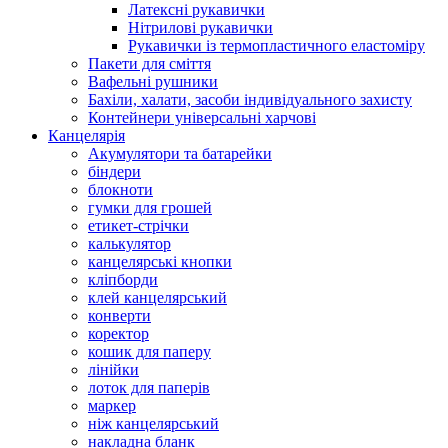
Латексні рукавички
Нітрилові рукавички
Рукавички із термопластичного еластоміру
Пакети для сміття
Вафельні рушники
Бахіли, халати, засоби індивідуального захисту
Контейнери універсальні харчові
Канцелярія
Акумулятори та батарейки
біндери
блокноти
гумки для грошей
етикет-стрічки
калькулятор
канцелярські кнопки
кліпборди
клей канцелярський
конверти
коректор
кошик для паперу
лінійки
лоток для паперів
маркер
ніж канцелярський
накладна бланк