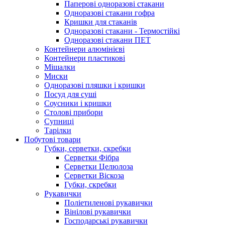
Паперові одноразові стакани
Одноразові стакани гофра
Кришки для стаканів
Одноразові стакани - Термостійкі
Одноразові стакани ПЕТ
Контейнери алюмінієві
Контейнери пластикові
Мішалки
Миски
Одноразові пляшки і кришки
Посуд для суші
Соусники і кришки
Столові прибори
Супниці
Тарілки
Побутові товари
Губки, серветки, скребки
Серветки Фібра
Серветки Целюлоза
Серветки Віскоза
Губки, скребки
Рукавички
Поліетиленові рукавички
Вінілові рукавички
Господарські рукавички