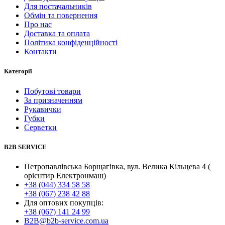
Для постачальників
Обмін та повернення
Про нас
Доставка та оплата
Політика конфіденційності
Контакти
Категорії
Побутові товари
За призначенням
Рукавички
Губки
Серветки
B2B SERVICE
Петропавлівська Борщагівка, вул. Велика Кільцева 4 (
орієнтир Електронмаш)
+38 (044) 334 58 58
+38 (067) 238 42 88
Для оптових покупців:
+38 (067) 141 24 99
B2B@b2b-service.com.ua