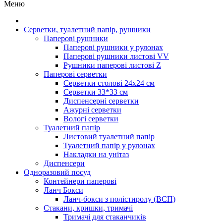
Меню
Серветки, туалетний папір, рушники
Паперові рушники
Паперові рушники у рулонах
Паперові рушники листові VV
Рушники паперові листові Z
Паперові серветки
Серветки столові 24х24 см
Серветки 33*33 см
Диспенсерні серветки
Ажурні серветки
Вологі серветки
Туалетний папір
Листовий туалетний папір
Туалетний папір у рулонах
Накладки на унітаз
Диспенсери
Одноразовий посуд
Контейнери паперові
Ланч Бокси
Ланч-бокси з полістиролу (ВСП)
Стакани, кришки, тримачі
Тримачі для стаканчиків