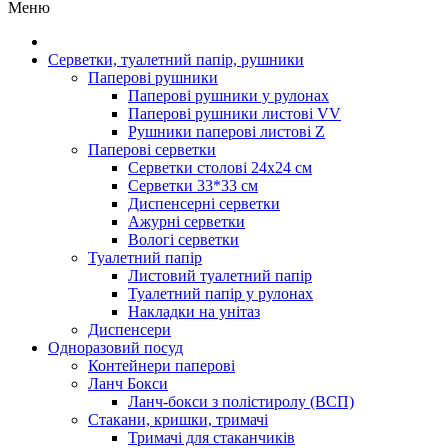
Меню
Серветки, туалетний папір, рушники
Паперові рушники
Паперові рушники у рулонах
Паперові рушники листові VV
Рушники паперові листові Z
Паперові серветки
Серветки столові 24х24 см
Серветки 33*33 см
Диспенсерні серветки
Ажурні серветки
Вологі серветки
Туалетний папір
Листовий туалетний папір
Туалетний папір у рулонах
Накладки на унітаз
Диспенсери
Одноразовий посуд
Контейнери паперові
Ланч Бокси
Ланч-бокси з полістиролу (ВСП)
Стакани, кришки, тримачі
Тримачі для стаканчиків