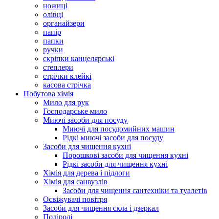
ножиці
олівці
органайзери
папір
папки
ручки
скріпки канцелярські
степлери
стрічки клейкі
касова стрічка
Побутова хімія
Мило для рук
Господарське мило
Миючі засоби для посуду
Миючі для посудомийних машин
Рідкі миючі засоби для посуду
Засоби для чищення кухні
Порошкові засоби для чищення кухні
Рідкі засоби для чищення кухні
Хімія для дерева і підлоги
Хімія для санвузлів
Засоби для чищення сантехніки та туалетів
Освіжувачі повітря
Засоби для чищення скла і дзеркал
Поліролі