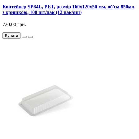
Контейнер SP84L, PET, розмір 160х120х50 мм, об'єм 850мл,
з кришкою, 100 шт/пак (12 пак/ящ)
720.00 грн.
Купити