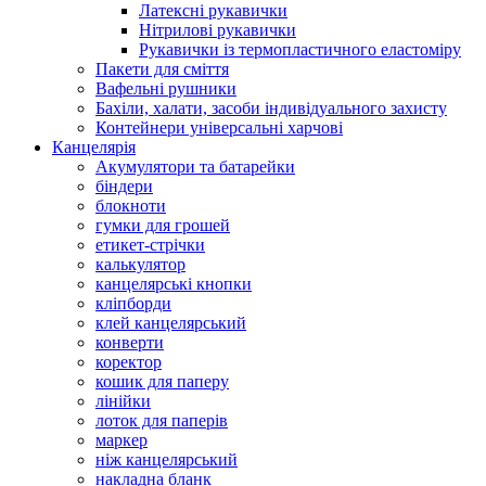
Латексні рукавички
Нітрилові рукавички
Рукавички із термопластичного еластоміру
Пакети для сміття
Вафельні рушники
Бахіли, халати, засоби індивідуального захисту
Контейнери універсальні харчові
Канцелярія
Акумулятори та батарейки
біндери
блокноти
гумки для грошей
етикет-стрічки
калькулятор
канцелярські кнопки
кліпборди
клей канцелярський
конверти
коректор
кошик для паперу
лінійки
лоток для паперів
маркер
ніж канцелярський
накладна бланк