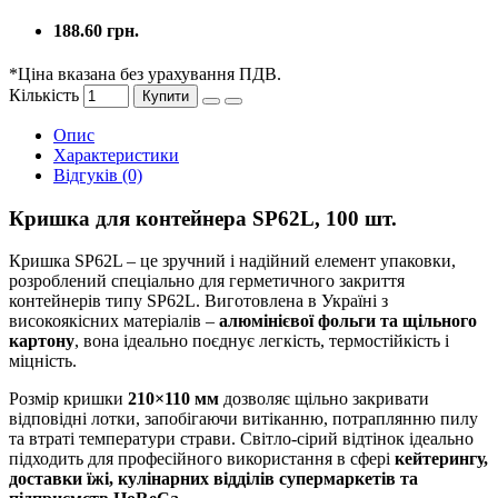
188.60 грн.
*Ціна вказана без урахування ПДВ.
Кількість
Купити
Опис
Характеристики
Відгуків (0)
Кришка для контейнера SP62L, 100 шт.
Кришка SP62L – це зручний і надійний елемент упаковки,
розроблений спеціально для герметичного закриття
контейнерів типу SP62L. Виготовлена в Україні з
високоякісних матеріалів –
алюмінієвої фольги та щільного
картону
, вона ідеально поєднує легкість, термостійкість і
міцність.
Розмір кришки
210×110 мм
дозволяє щільно закривати
відповідні лотки, запобігаючи витіканню, потраплянню пилу
та втраті температури страви. Світло-сірий відтінок ідеально
підходить для професійного використання в сфері
кейтерингу,
доставки їжі, кулінарних відділів супермаркетів та