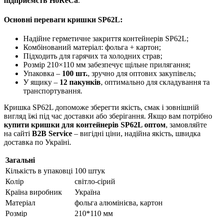
підприємств HoReCa
.
Основні переваги кришки SP62L:
Надійне герметичне закриття контейнерів SP62L;
Комбінований матеріал: фольга + картон;
Підходить для гарячих та холодних страв;
Розмір 210×110 мм забезпечує щільне прилягання;
Упаковка –
100 шт.
, зручно для оптових закупівель;
У ящику –
12 пакунків
, оптимально для складування та
транспортування.
Кришка SP62L допоможе зберегти якість, смак і зовнішній
вигляд їжі під час доставки або зберігання. Якщо вам потрібно
купити кришки для контейнерів SP62L оптом
, замовляйте
на сайті
B2B Service
– вигідні ціни, надійна якість, швидка
доставка по Україні.
Загальні
Кількість в упаковці
100 штук
Колір
світло-сірий
Країна виробник
Україна
Матеріал
фольга алюмінієва, картон
Розмір
210*110 мм