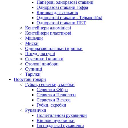
Паперові одноразові стакани
Одноразові стакани гофра
Кришки для стаканів
Одноразові стакани - Термостійкі
Одноразові стакани ПЕТ
Контейнери алюмінієві
Контейнери пластикові
Мішалки
Миски
Одноразові пляшки і кришки
Посуд для суші
Соусники і кришки
Столові прибори
Супниці
Тарілки
Побутові товари
Губки, серветки, скребки
Серветки Фібра
Серветки Целюлоза
Серветки Віскоза
Губки, скребки
Рукавички
Поліетиленові рукавички
Вінілові рукавички
Господарські рукавички