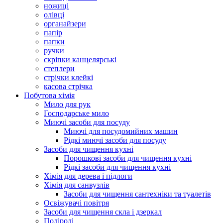
ножиці
олівці
органайзери
папір
папки
ручки
скріпки канцелярські
степлери
стрічки клейкі
касова стрічка
Побутова хімія
Мило для рук
Господарське мило
Миючі засоби для посуду
Миючі для посудомийних машин
Рідкі миючі засоби для посуду
Засоби для чищення кухні
Порошкові засоби для чищення кухні
Рідкі засоби для чищення кухні
Хімія для дерева і підлоги
Хімія для санвузлів
Засоби для чищення сантехніки та туалетів
Освіжувачі повітря
Засоби для чищення скла і дзеркал
Поліролі