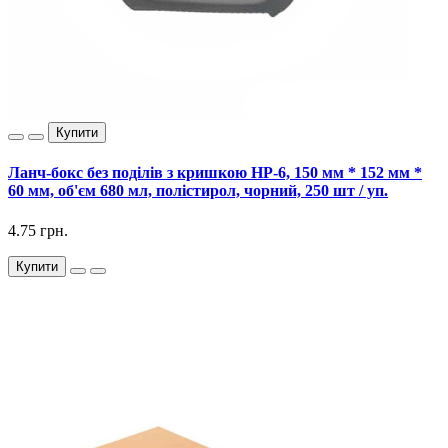
Купити
Ланч-бокс без поділів з кришкою HP-6, 150 мм * 152 мм *
60 мм, об'єм 680 мл, полістирол, чорний, 250 шт / уп.
4.75 грн.
Купити