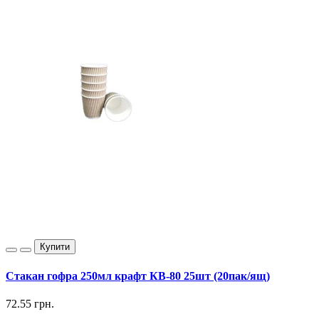
Купити
Стакан гофра 250мл крафт КВ-80 25шт (20пак/ящ)
72.55 грн.