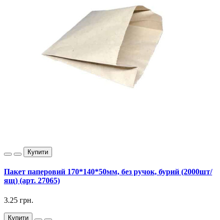
Купити
Пакет паперовий 170*140*50мм, без ручок, бурий (2000шт/
ящ) (арт. 27065)
3.25 грн.
Купити