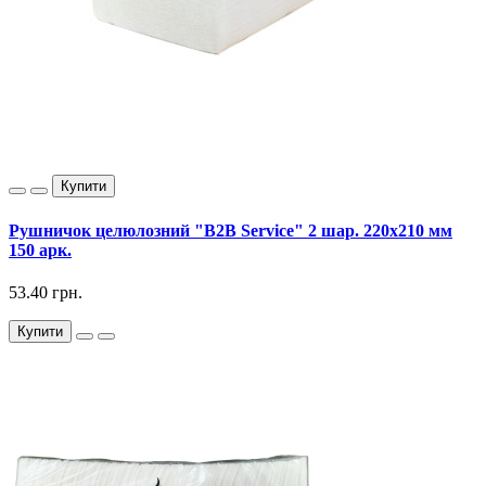
Купити
Рушничок целюлозний "B2B Service" 2 шар. 220х210 мм
150 арк.
53.40 грн.
Купити