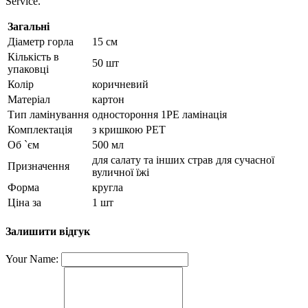
Service.
Загальні
Діаметр горла
15 см
Кількість в
50 шт
упаковці
Колір
коричневий
Матеріал
картон
Тип ламінування
одностороння 1PE ламінація
Комплектація
з кришкою PET
Об `єм
500 мл
для салату та інших страв для сучасної
Призначення
вуличної їжі
Форма
кругла
Ціна за
1 шт
Залишити відгук
Your Name: