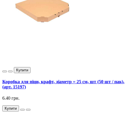
Купити
Коробка для піци, крафт, діаметр = 25 см, шт (50 шт / пак).
(арт. 15197)
6.40 грн.
Купити