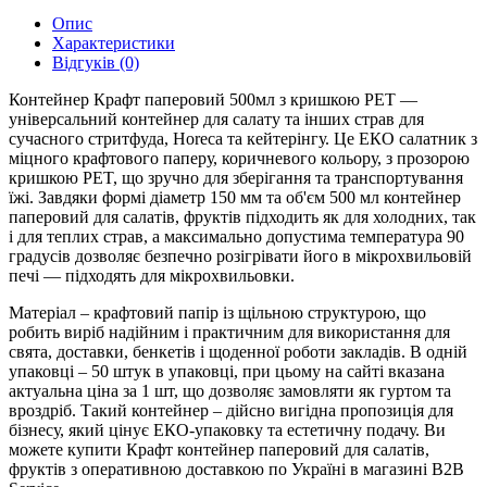
Опис
Характеристики
Відгуків (0)
Контейнер Крафт паперовий 500мл з кришкою PET —
універсальний контейнер для салату та інших страв для
сучасного стритфуда, Horeca та кейтерінгу. Це ЕКО салатник з
міцного крафтового паперу, коричневого кольору, з прозорою
кришкою PET, що зручно для зберігання та транспортування
їжі. Завдяки формі діаметр 150 мм та об'єм 500 мл контейнер
паперовий для салатів, фруктів підходить як для холодних, так
і для теплих страв, а максимально допустима температура 90
градусів дозволяє безпечно розігрівати його в мікрохвильовій
печі — підходять для мікрохвильовки.
Матеріал – крафтовий папір із щільною структурою, що
робить виріб надійним і практичним для використання для
свята, доставки, бенкетів і щоденної роботи закладів. В одній
упаковці – 50 штук в упаковці, при цьому на сайті вказана
актуальна ціна за 1 шт, що дозволяє замовляти як гуртом та
вроздріб. Такий контейнер – дійсно вигідна пропозиція для
бізнесу, який цінує ЕКО-упаковку та естетичну подачу. Ви
можете купити Крафт контейнер паперовий для салатів,
фруктів з оперативною доставкою по Україні в магазині B2B