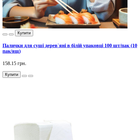
Купити
Палички для суші дерев`яні в білій упаковці 100 шт/пак (10
пак/ящ)
158.15 грн.
Купити