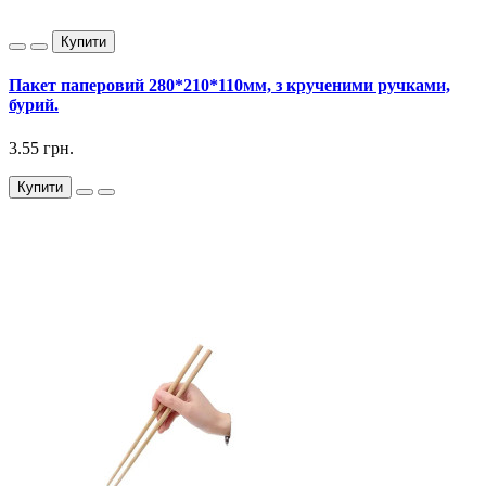
Купити
Пакет паперовий 280*210*110мм, з крученими ручками,
бурий.
3.55 грн.
Купити