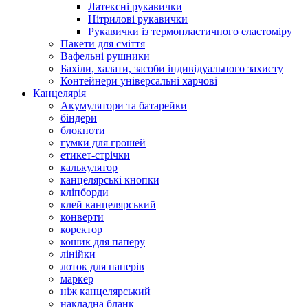
Латексні рукавички
Нітрилові рукавички
Рукавички із термопластичного еластоміру
Пакети для сміття
Вафельні рушники
Бахіли, халати, засоби індивідуального захисту
Контейнери універсальні харчові
Канцелярія
Акумулятори та батарейки
біндери
блокноти
гумки для грошей
етикет-стрічки
калькулятор
канцелярські кнопки
кліпборди
клей канцелярський
конверти
коректор
кошик для паперу
лінійки
лоток для паперів
маркер
ніж канцелярський
накладна бланк