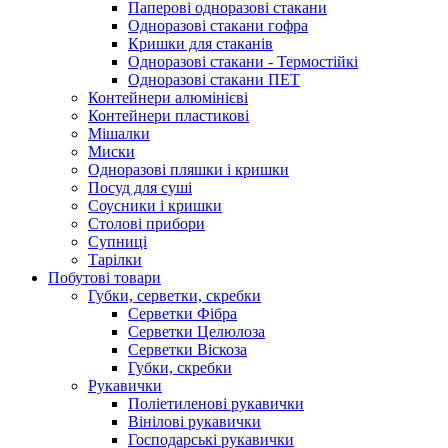
Паперові одноразові стакани
Одноразові стакани гофра
Кришки для стаканів
Одноразові стакани - Термостійкі
Одноразові стакани ПЕТ
Контейнери алюмінієві
Контейнери пластикові
Мішалки
Миски
Одноразові пляшки і кришки
Посуд для суші
Соусники і кришки
Столові прибори
Супниці
Тарілки
Побутові товари
Губки, серветки, скребки
Серветки Фібра
Серветки Целюлоза
Серветки Віскоза
Губки, скребки
Рукавички
Поліетиленові рукавички
Вінілові рукавички
Господарські рукавички