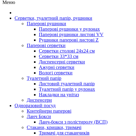
Меню
Серветки, туалетний папір, рушники
Паперові рушники
Паперові рушники у рулонах
Паперові рушники листові VV
Рушники паперові листові Z
Паперові серветки
Серветки столові 24х24 см
Серветки 33*33 см
Диспенсерні серветки
Ажурні серветки
Вологі серветки
Туалетний папір
Листовий туалетний папір
Туалетний папір у рулонах
Накладки на унітаз
Диспенсери
Одноразовий посуд
Контейнери паперові
Ланч Бокси
Ланч-бокси з полістиролу (ВСП)
Стакани, кришки, тримачі
Тримачі для стаканчиків