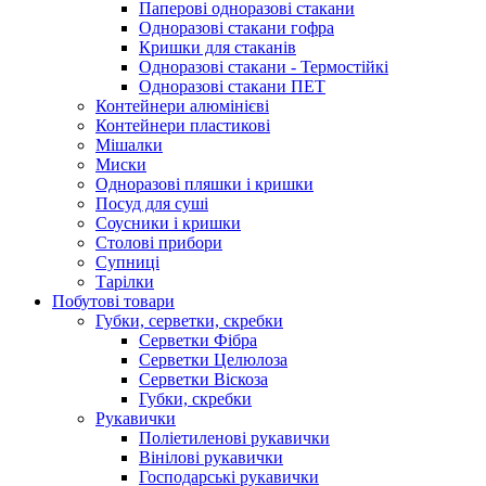
Паперові одноразові стакани
Одноразові стакани гофра
Кришки для стаканів
Одноразові стакани - Термостійкі
Одноразові стакани ПЕТ
Контейнери алюмінієві
Контейнери пластикові
Мішалки
Миски
Одноразові пляшки і кришки
Посуд для суші
Соусники і кришки
Столові прибори
Супниці
Тарілки
Побутові товари
Губки, серветки, скребки
Серветки Фібра
Серветки Целюлоза
Серветки Віскоза
Губки, скребки
Рукавички
Поліетиленові рукавички
Вінілові рукавички
Господарські рукавички