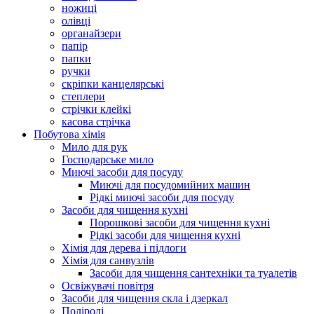
ножиці
олівці
органайзери
папір
папки
ручки
скріпки канцелярські
степлери
стрічки клейкі
касова стрічка
Побутова хімія
Мило для рук
Господарське мило
Миючі засоби для посуду
Миючі для посудомийних машин
Рідкі миючі засоби для посуду
Засоби для чищення кухні
Порошкові засоби для чищення кухні
Рідкі засоби для чищення кухні
Хімія для дерева і підлоги
Хімія для санвузлів
Засоби для чищення сантехніки та туалетів
Освіжувачі повітря
Засоби для чищення скла і дзеркал
Поліролі