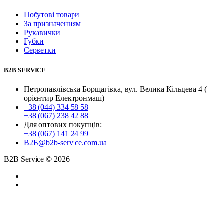
Побутові товари
За призначенням
Рукавички
Губки
Серветки
B2B SERVICE
Петропавлівська Борщагівка, вул. Велика Кільцева 4 (
орієнтир Електронмаш)
+38 (044) 334 58 58
+38 (067) 238 42 88
Для оптових покупців:
+38 (067) 141 24 99
B2B@b2b-service.com.ua
B2B Service © 2026