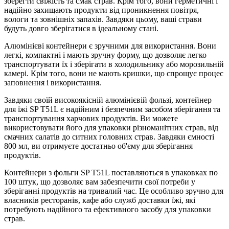
зберегти свіжість та смак страв. Крім того, вони герметичні і
надійно захищають продукти від проникнення повітря,
вологи та зовнішніх запахів. Завдяки цьому, ваші страви
будуть довго зберігатися в ідеальному стані.
Алюмінієві контейнери є зручними для використання. Вони
легкі, компактні і мають зручну форму, що дозволяє легко
транспортувати їх і зберігати в холодильнику або морозильній
камері. Крім того, вони не мають кришки, що спрощує процес
заповнення і використання.
Завдяки своїй високоякісній алюмінієвій фользі, контейнер
для їжі SP T51L є надійним і безпечним засобом зберігання та
транспортування харчових продуктів. Ви можете
використовувати його для упаковки різноманітних страв, від
смачних салатів до ситних головних страв. Завдяки ємності
800 мл, ви отримуєте достатньо об'єму для зберігання
продуктів.
Контейнери з фольги SP T51L поставляються в упаковках по
100 штук, що дозволяє вам забезпечити свої потреби у
зберіганні продуктів на тривалий час. Це особливо зручно для
власників ресторанів, кафе або служб доставки їжі, які
потребують надійного та ефективного засобу для упаковки
страв.