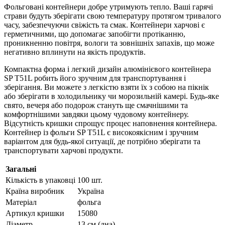
Фольговані контейнери добре утримують тепло. Ваші гарячі
страви будуть зберігати свою температуру протягом тривалого
часу, забезпечуючи свіжість та смак. Контейнери харчові є
герметичними, що допомагає запобігти протіканню,
проникненню повітря, вологи та зовнішніх запахів, що може
негативно вплинути на якість продуктів.
Компактна форма і легкий дизайн алюмінієвого контейнера
SP T51L робить його зручним для транспортування і
зберігання. Ви можете з легкістю взяти їх з собою на пікнік
або зберігати в холодильнику чи морозильній камері. Будь-яке
свято, вечеря або подорож стануть ще смачнішими та
комфортнішими завдяки цьому чудовому контейнеру.
Відсутність кришки спрощує процес наповнення контейнера.
Контейнер із фольги SP T51L є високоякісним і зручним
варіантом для будь-якої ситуації, де потрібно зберігати та
транспортувати харчові продукти.
Загальні
Кількість в упаковці
100 шт.
Країна виробник
Україна
Матеріал
фольга
Артикул кришки
15080
Діаметр
13 см (дна)