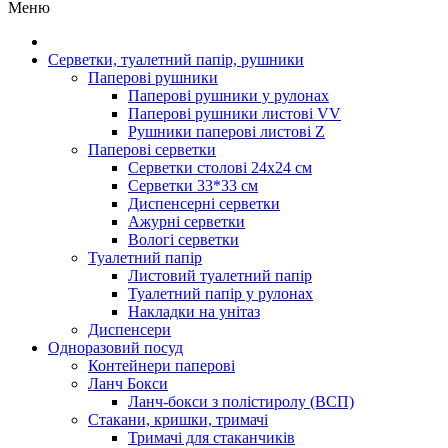
Меню
Серветки, туалетний папір, рушники
Паперові рушники
Паперові рушники у рулонах
Паперові рушники листові VV
Рушники паперові листові Z
Паперові серветки
Серветки столові 24х24 см
Серветки 33*33 см
Диспенсерні серветки
Ажурні серветки
Вологі серветки
Туалетний папір
Листовий туалетний папір
Туалетний папір у рулонах
Накладки на унітаз
Диспенсери
Одноразовий посуд
Контейнери паперові
Ланч Бокси
Ланч-бокси з полістиролу (ВСП)
Стакани, кришки, тримачі
Тримачі для стаканчиків