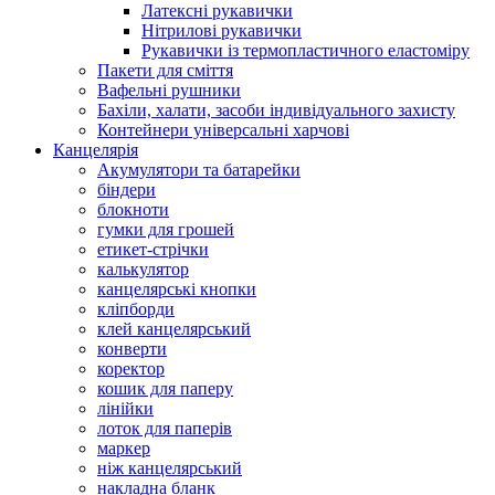
Латексні рукавички
Нітрилові рукавички
Рукавички із термопластичного еластоміру
Пакети для сміття
Вафельні рушники
Бахіли, халати, засоби індивідуального захисту
Контейнери універсальні харчові
Канцелярія
Акумулятори та батарейки
біндери
блокноти
гумки для грошей
етикет-стрічки
калькулятор
канцелярські кнопки
кліпборди
клей канцелярський
конверти
коректор
кошик для паперу
лінійки
лоток для паперів
маркер
ніж канцелярський
накладна бланк