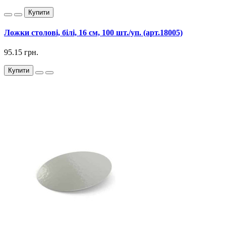
Купити
Ложки столові, білі, 16 см, 100 шт./уп. (арт.18005)
95.15 грн.
Купити