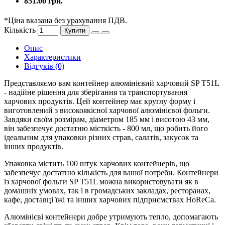
851.00 грн.
*Ціна вказана без урахування ПДВ.
Кількість
Купити
Опис
Характеристики
Відгуків (0)
Представляємо вам контейнер алюмінієвий харчовий SP T51L
- надійне рішення для зберігання та транспортування
харчових продуктів. Цей контейнер має круглу форму і
виготовлений з високоякісної харчової алюмінієвої фольги.
Завдяки своїм розмірам, діаметром 185 мм і висотою 43 мм,
він забезпечує достатню місткість - 800 мл, що робить його
ідеальним для упаковки різних страв, салатів, закусок та
інших продуктів.
Упаковка містить 100 штук харчових контейнерів, що
забезпечує достатню кількість для вашої потреби. Контейнери
із харчової фольги SP T51L можна використовувати як в
домашніх умовах, так і в громадських закладах, ресторанах,
кафе, доставці їжі та інших харчових підприємствах HoReCa.
Алюмінієві контейнери добре утримують тепло, допомагають