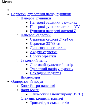
Меню
Серветки, туалетний папір, рушники
Паперові рушники
Паперові рушники у рулонах
Паперові рушники листові VV
Рушники паперові листові Z
Паперові серветки
Серветки столові 24х24 см
Серветки 33*33 см
Диспенсерні серветки
Ажурні серветки
Вологі серветки
Туалетний папір
Листовий туалетний папір
Туалетний папір у рулонах
Накладки на унітаз
Диспенсери
Одноразовий посуд
Контейнери паперові
Ланч Бокси
Ланч-бокси з полістиролу (ВСП)
Стакани, кришки, тримачі
Тримачі для стаканчиків