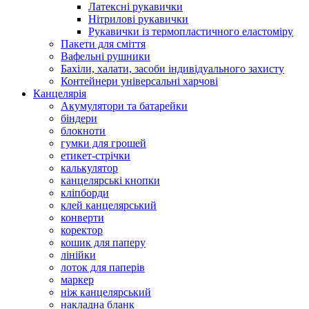
Латексні рукавички
Нітрилові рукавички
Рукавички із термопластичного еластоміру
Пакети для сміття
Вафельні рушники
Бахіли, халати, засоби індивідуального захисту
Контейнери універсальні харчові
Канцелярія
Акумулятори та батарейки
біндери
блокноти
гумки для грошей
етикет-стрічки
калькулятор
канцелярські кнопки
кліпборди
клей канцелярський
конверти
коректор
кошик для паперу
лінійки
лоток для паперів
маркер
ніж канцелярський
накладна бланк