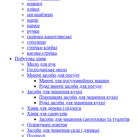
ножиці
олівці
органайзери
папір
папки
ручки
скріпки канцелярські
степлери
стрічки клейкі
касова стрічка
Побутова хімія
Мило для рук
Господарське мило
Миючі засоби для посуду
Миючі для посудомийних машин
Рідкі миючі засоби для посуду
Засоби для чищення кухні
Порошкові засоби для чищення кухні
Рідкі засоби для чищення кухні
Хімія для дерева і підлоги
Хімія для санвузлів
Засоби для чищення сантехніки та туалетів
Освіжувачі повітря
Засоби для чищення скла і дзеркал
Поліролі