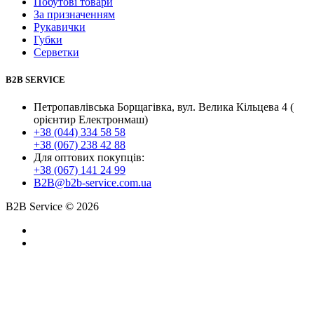
Побутові товари
За призначенням
Рукавички
Губки
Серветки
B2B SERVICE
Петропавлівська Борщагівка, вул. Велика Кільцева 4 (
орієнтир Електронмаш)
+38 (044) 334 58 58
+38 (067) 238 42 88
Для оптових покупців:
+38 (067) 141 24 99
B2B@b2b-service.com.ua
B2B Service © 2026