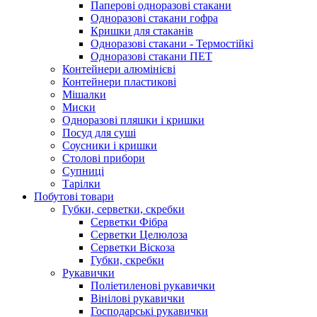
Паперові одноразові стакани
Одноразові стакани гофра
Кришки для стаканів
Одноразові стакани - Термостійкі
Одноразові стакани ПЕТ
Контейнери алюмінієві
Контейнери пластикові
Мішалки
Миски
Одноразові пляшки і кришки
Посуд для суші
Соусники і кришки
Столові прибори
Супниці
Тарілки
Побутові товари
Губки, серветки, скребки
Серветки Фібра
Серветки Целюлоза
Серветки Віскоза
Губки, скребки
Рукавички
Поліетиленові рукавички
Вінілові рукавички
Господарські рукавички