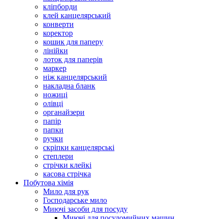
кліпборди
клей канцелярський
конверти
коректор
кошик для паперу
лінійки
лоток для паперів
маркер
ніж канцелярський
накладна бланк
ножиці
олівці
органайзери
папір
папки
ручки
скріпки канцелярські
степлери
стрічки клейкі
касова стрічка
Побутова хімія
Мило для рук
Господарське мило
Миючі засоби для посуду
Миючі для посудомийних машин