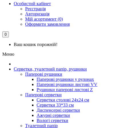
Особистий кабінет
Реєстрація
Авторизація
Мій асортимент (0)
Оформити замовлення
0
Ваш кошик порожній!
Меню
Серветки, туалетний папір, рушники
Паперові рушники
Паперові рушники у рулонах
Паперові рушники листові VV
Рушники паперові листові Z
Паперові серветки
Серветки столові 24х24 см
Серветки 33*33 см
Диспенсерні серветки
Ажурні серветки
Вологі серветки
Туалетний папір