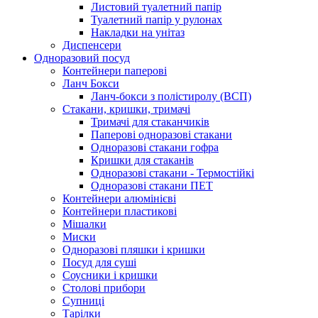
Листовий туалетний папір
Туалетний папір у рулонах
Накладки на унітаз
Диспенсери
Одноразовий посуд
Контейнери паперові
Ланч Бокси
Ланч-бокси з полістиролу (ВСП)
Стакани, кришки, тримачі
Тримачі для стаканчиків
Паперові одноразові стакани
Одноразові стакани гофра
Кришки для стаканів
Одноразові стакани - Термостійкі
Одноразові стакани ПЕТ
Контейнери алюмінієві
Контейнери пластикові
Мішалки
Миски
Одноразові пляшки і кришки
Посуд для суші
Соусники і кришки
Столові прибори
Супниці
Тарілки