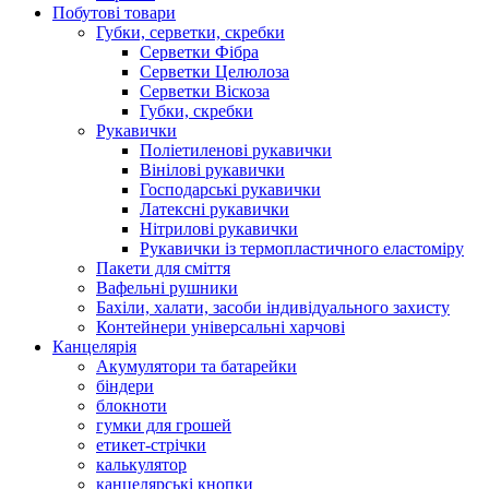
Побутові товари
Губки, серветки, скребки
Серветки Фібра
Серветки Целюлоза
Серветки Віскоза
Губки, скребки
Рукавички
Поліетиленові рукавички
Вінілові рукавички
Господарські рукавички
Латексні рукавички
Нітрилові рукавички
Рукавички із термопластичного еластоміру
Пакети для сміття
Вафельні рушники
Бахіли, халати, засоби індивідуального захисту
Контейнери універсальні харчові
Канцелярія
Акумулятори та батарейки
біндери
блокноти
гумки для грошей
етикет-стрічки
калькулятор
канцелярські кнопки