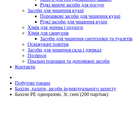
Рідкі миючі засоби для посуду
Засоби для чищення кухні
Порошкові засоби для чищення кухні
Рідкі засоби для чищення кухні
Хімія для дерева і підлоги
Хімія для санвузлів
Засоби для чищення сантехніки та туалетів
Освіжувачі повітря
Засоби для чищення скла і дзеркал
Поліролі
Пральні порошки та допоміжні засоби
Контакти
Побутові товари
Бахіли, халати, засоби індивідуального захисту
Бахіли PE одноразові, 3г, сині (200 пар/пак)