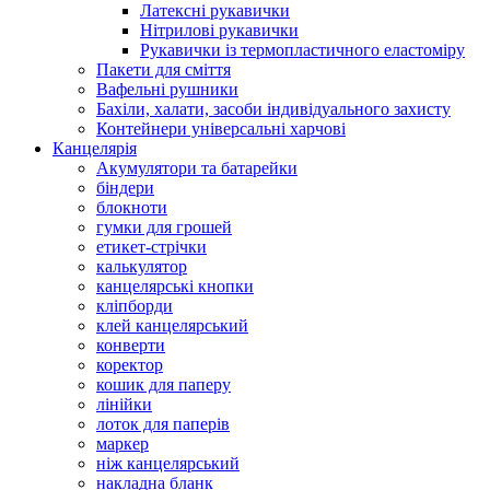
Латексні рукавички
Нітрилові рукавички
Рукавички із термопластичного еластоміру
Пакети для сміття
Вафельні рушники
Бахіли, халати, засоби індивідуального захисту
Контейнери універсальні харчові
Канцелярія
Акумулятори та батарейки
біндери
блокноти
гумки для грошей
етикет-стрічки
калькулятор
канцелярські кнопки
кліпборди
клей канцелярський
конверти
коректор
кошик для паперу
лінійки
лоток для паперів
маркер
ніж канцелярський
накладна бланк