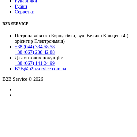
Рукавички
Губки
Серветки
B2B SERVICE
Петропавлівська Борщагівка, вул. Велика Кільцева 4 (
орієнтир Електронмаш)
+38 (044) 334 58 58
+38 (067) 238 42 88
Для оптових покупців:
+38 (067) 141 24 99
B2B@b2b-service.com.ua
B2B Service © 2026
Created by
Gramatorik
and information support by
Poshuk.info