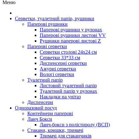
Меню
Серветки, туалетний папір, рушники
Паперові рушники
Паперові рушники у рулонах
Паперові рушники листові VV
Рушники паперові листові Z
Паперові серветки
Серветки столові 24х24 см
Серветки 33*33 см
Диспенсерні серветки
Ажурні серветки
Вологі серветки
Туалетний папір
Листовий туалетний папір
Туалетний папір у рулонах
Накладки на унітаз
Диспенсери
Одноразовий посуд
Контейнери паперові
Ланч Бокси
Ланч-бокси з полістиролу (ВСП)
Стакани, кришки, тримачі
Тримачі для стаканчиків