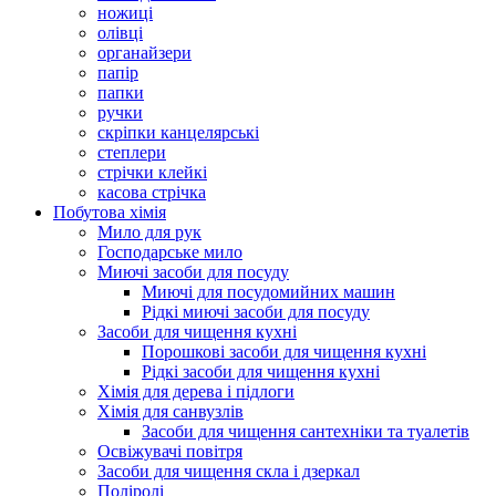
ножиці
олівці
органайзери
папір
папки
ручки
скріпки канцелярські
степлери
стрічки клейкі
касова стрічка
Побутова хімія
Мило для рук
Господарське мило
Миючі засоби для посуду
Миючі для посудомийних машин
Рідкі миючі засоби для посуду
Засоби для чищення кухні
Порошкові засоби для чищення кухні
Рідкі засоби для чищення кухні
Хімія для дерева і підлоги
Хімія для санвузлів
Засоби для чищення сантехніки та туалетів
Освіжувачі повітря
Засоби для чищення скла і дзеркал
Поліролі