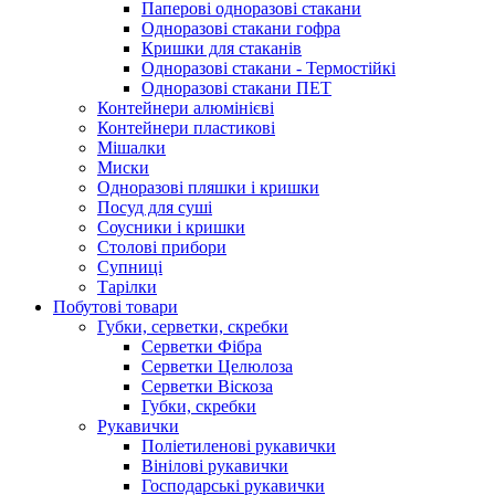
Паперові одноразові стакани
Одноразові стакани гофра
Кришки для стаканів
Одноразові стакани - Термостійкі
Одноразові стакани ПЕТ
Контейнери алюмінієві
Контейнери пластикові
Мішалки
Миски
Одноразові пляшки і кришки
Посуд для суші
Соусники і кришки
Столові прибори
Супниці
Тарілки
Побутові товари
Губки, серветки, скребки
Серветки Фібра
Серветки Целюлоза
Серветки Віскоза
Губки, скребки
Рукавички
Поліетиленові рукавички
Вінілові рукавички
Господарські рукавички